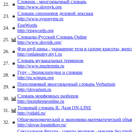
Словник - многоязычный словарь
22.
http://www.slovnyk.org
Словарь синонимов деловой лексики
23.
http://www.synonyms.ru
EngWords
24.
http://engwords.org
Словацко-Русский Словарь Online
25.
http://www.slovnik.org/
Фэн шуй шика - украшение тела в салоне красоты, женс
26.
http://onlainutpy.my1.ru
Словарь музыкальных терминов
27.
http://www.muztermin.ru
Гуру - Энциклопедии и словари
28.
http://ru.wiguru.org
Пополняемый многоязычный словарь Verbarium
29.
http://slovarium.ru
Словарь морфемных разборов
30.
http://morphemeonline.ru
Толковый словарь В. Даля ON-LINE
31.
http://vidahl.ru/
Общеэкономический и экономико-математический объ
32.
http://slovar-lopatnikov.ru/
Сексуальная фигура - советы медиков - макияж без проб