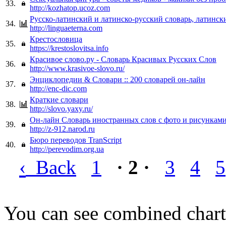
33.
http://kozhatop.ucoz.com
Русско-латинский и латинско-русский словарь, латинск
34.
http://linguaeterna.com
Крестословица
35.
https://krestoslovitsa.info
Красивое слово.ру - Словарь Красивых Русских Слов
36.
http://www.krasivoe-slovo.ru/
Энциклопедии & Словари :: 200 словарей он-лайн
37.
http://enc-dic.com
Краткие словари
38.
http://slovo.yaxy.ru/
Он-лайн Словарь иностранных слов с фото и рисункам
39.
http://z-912.narod.ru
Бюро переводов TranScript
40.
http://perevodim.org.ua
‹
Back
1
· 2 ·
3
4
5
You can see combined chart