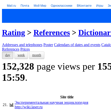
Mail.ru
Почта
Мой Мир
Одноклассники
ВКонтакте
Игры
З
Rating
>
References
>
Dictionar
Addresses and telephones
Poster
Calendars of dates and events
Catal
References
Prices
day
week
month
152,328
page views per
15
15:59
.
Site title
Экспериментальная научная энциклопедия
21.
http://wiki.laser.ru