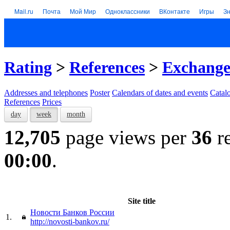
Mail.ru
Почта
Мой Мир
Одноклассники
ВКонтакте
Игры
З
Rating
>
References
>
Exchange
Addresses and telephones
Poster
Calendars of dates and events
Catal
References
Prices
day
week
month
12,705
page views per
36
re
00:00
.
Site title
Новости Банков России
1.
http://novosti-bankov.ru/