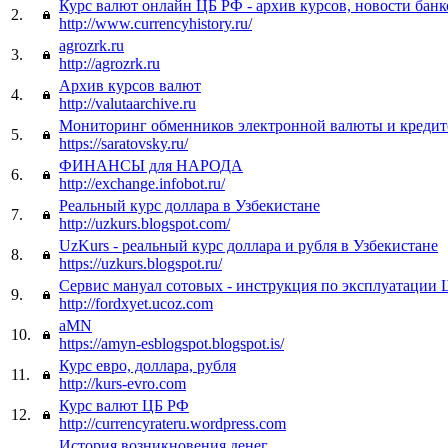
Курс валют онлайн ЦБ РФ - архив курсов, новости банк
2.
http://www.currencyhistory.ru/
agrozrk.ru
3.
http://agrozrk.ru
Архив курсов валют
4.
http://valutaarchive.ru
Мониторинг обменников электронной валюты и креди
5.
https://saratovsky.ru/
ФИНАНСЫ для НАРОДА
6.
http://exchange.infobot.ru/
Реальный курс доллара в Узбекистане
7.
http://uzkurs.blogspot.com/
UzKurs - реальный курc доллара и рубля в Узбекистане
8.
https://uzkurs.blogspot.ru/
Сервис мануал сотовых - инструкция по эксплуатации 
9.
http://fordxyet.ucoz.com
aMN
10.
https://amyn-esblogspot.blogspot.is/
Курс евро, доллара, рубля
11.
http://kurs-evro.com
Курс валют ЦБ РФ
12.
http://currencyrateru.wordpress.com
История возникновения денег