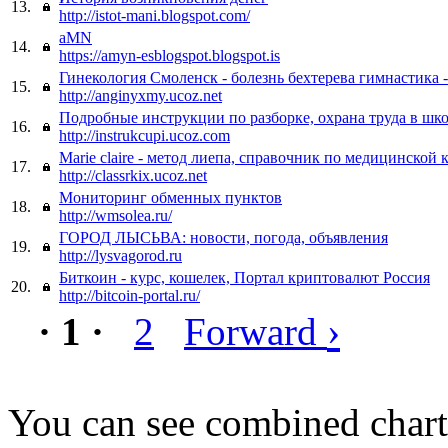
13.
http://istot-mani.blogspot.com/
aMN
14.
https://amyn-esblogspot.blogspot.is
Гинекология Смоленск - болезнь бехтерева гимнастика 
15.
http://anginyxmy.ucoz.net
Подробные инструкции по разборке, охрана труда в шко
16.
http://instrukcupi.ucoz.com
Marie claire - метод лиепа, справочник по медицинской 
17.
http://classrkix.ucoz.net
Мониторинг обменных пунктов
18.
http://wmsolea.ru/
ГОРОД ЛЫСЬВА: новости, погода, объявления
19.
http://lysvagorod.ru
Биткоин - курс, кошелек, Портал криптовалют Россия
20.
http://bitcoin-portal.ru/
›
· 1 ·
2
Forward
You can see combined chart