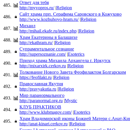
Ответ для тебя
485.
http://myvopros.ru/
|
Religion
Сайт храма прп. Серафима Саровского в Кожухово
486.
http://www.kozhuhovo-hram.ru/
|
Religion
Михаил
487.
http://mihail.ekafe.ru/index.php
|
Religion
Храм Екатерины в Балашихе
488.
http://ekathram.ru/
|
Religion
Супраментальное сознание
489.
http://supersoznanie.com/
|
Esoterics
Приход храма Михаила Архангела г. Иркутск
490.
http://mixarxirk.cerkov.ru
|
Religion
Толкование Нового Завета Феофилактом Болгарским
491.
https://feofilakt.ru
|
Religion
Православная Якутия
492.
http://pravyakutia.ru
|
Religion
Мир паранормального
493.
http://paranormal.org.ru
|
Mystic
КЛУБ ПРАКТИКОВ
494.
http://www.klubmagov.com/
|
Esoterics
Храм Владимирской иконы Божией Матери с.Анат-Ки
495.
http://anat-kinari.cerkov.ru
|
Religion