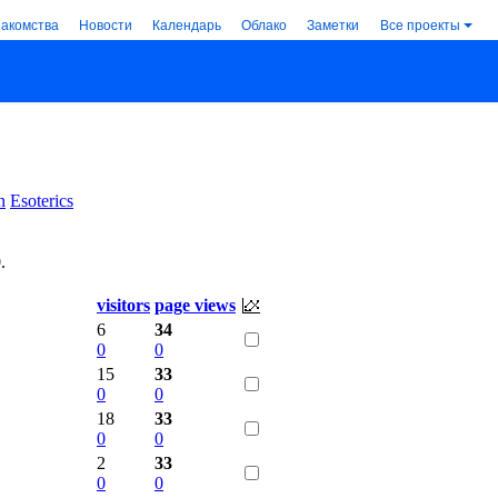
накомства
Новости
Календарь
Облако
Заметки
Все проекты
n
Esoterics
0
.
visitors
page views
6
34
0
0
15
33
0
0
18
33
0
0
2
33
0
0