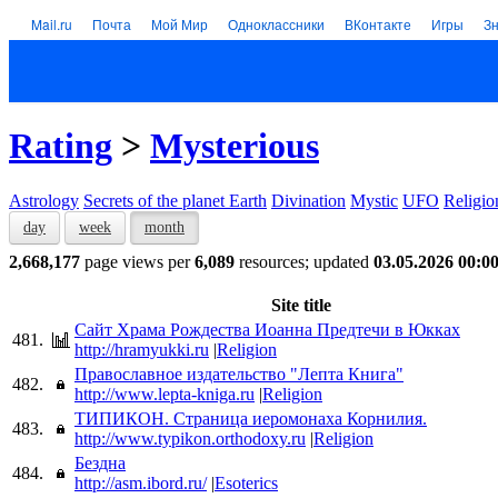
Mail.ru
Почта
Мой Мир
Одноклассники
ВКонтакте
Игры
З
Rating
>
Mysterious
Astrology
Secrets of the planet Earth
Divination
Mystic
UFO
Religio
day
week
month
2,668,177
page views per
6,089
resources; updated
03.05.2026 00:0
Site title
Сайт Храма Рождества Иоанна Предтечи в Юкках
481.
http://hramyukki.ru
|
Religion
Православное издательство "Лепта Книга"
482.
http://www.lepta-kniga.ru
|
Religion
ТИПИКОН. Страница иеромонаха Корнилия.
483.
http://www.typikon.orthodoxy.ru
|
Religion
Бездна
484.
http://asm.ibord.ru/
|
Esoterics