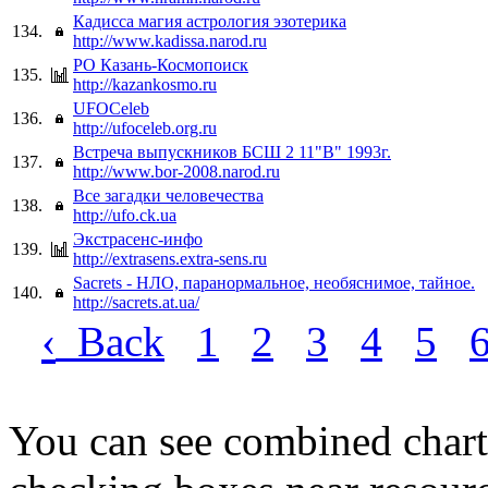
Кадисса магия астрология эзотерика
134.
http://www.kadissa.narod.ru
РО Казань-Космопоиск
135.
http://kazankosmo.ru
UFOCeleb
136.
http://ufoceleb.org.ru
Встреча выпускников БСШ 2 11"В" 1993г.
137.
http://www.bor-2008.narod.ru
Все загадки человечества
138.
http://ufo.ck.ua
Экстрасенс-инфо
139.
http://extrasens.extra-sens.ru
Sacrets - НЛО, паранормальное, необяснимое, тайное.
140.
http://sacrets.at.ua/
‹
Back
1
2
3
4
5
You can see combined chart