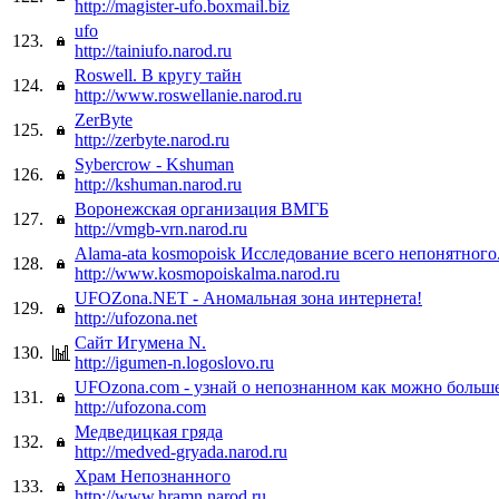
http://magister-ufo.boxmail.biz
ufo
123.
http://tainiufo.narod.ru
Roswell. В кругу тайн
124.
http://www.roswellanie.narod.ru
ZerByte
125.
http://zerbyte.narod.ru
Sybercrow - Kshuman
126.
http://kshuman.narod.ru
Воронежская организация ВМГБ
127.
http://vmgb-vrn.narod.ru
Alama-ata kosmopoisk Исследование всего непонятного
128.
http://www.kosmopoiskalma.narod.ru
UFOZona.NET - Аномальная зона интернета!
129.
http://ufozona.net
Сайт Игумена N.
130.
http://igumen-n.logoslovo.ru
UFOzona.com - узнай о непознанном как можно больш
131.
http://ufozona.com
Медведицкая гряда
132.
http://medved-gryada.narod.ru
Храм Непознанного
133.
http://www.hramn.narod.ru