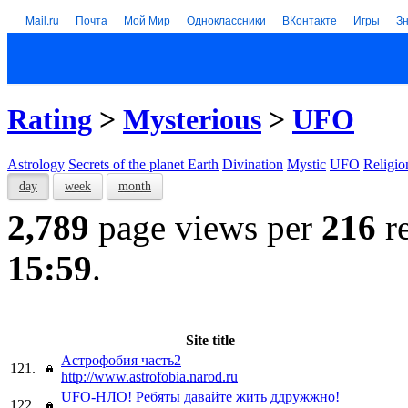
Mail.ru
Почта
Мой Мир
Одноклассники
ВКонтакте
Игры
З
Rating
>
Mysterious
>
UFO
Astrology
Secrets of the planet Earth
Divination
Mystic
UFO
Religio
day
week
month
2,789
page views per
216
re
15:59
.
Site title
Астрофобия часть2
121.
http://www.astrofobia.narod.ru
UFO-НЛО! Ребяты давайте жить ддружжно!
122.