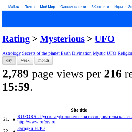
Mail.ru
Почта
Мой Мир
Одноклассники
ВКонтакте
Игры
З
Rating
>
Mysterious
>
UFO
Astrology
Secrets of the planet Earth
Divination
Mystic
UFO
Religio
day
week
month
2,789
page views per
216
re
15:59
.
Site title
RUFORS - Русская уфологическая исследовательская ст
21.
http://www.rufors.ru
Загадки НЛО
22.