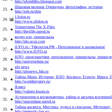
http://uforiddles.blogspot.com
Шаровая молния: Очевидцы, фотографии, истории
23.
http://zeh.ru/shm
Ufolog.ru
24.
http://www.ufolog.ru
Территория The X-Files
25.
http://thexfile.narod.ru
видео нло, пришельцы
26.
http://nlo.ucoz.com
iUFO.ru / Уфология.РФ - Непознанное и аномальное
27.
http://www.iUFO.ru
НЛО, инопланетяне, непознанное, пришельцы, привид
28.
http://universetime.ru/
ufo news
29.
http://ufonews.3dn.ru
Тайны Мира, Истории, НЛО, Космоса, Египта, Марса,
30.
http://worldmystery.ru/
Ялмез
31.
http://yalmez.boom.ru
Астронопия и космонавтика, тайны и загадки вселенно
32.
http://spaceplane.narod.ru
Тайны космоса. Мистика, чудеса и сенсации. Метеорит,
33.
http://meteorit.clan.su/