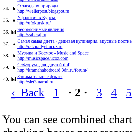
О загадках природы
34.
http://wellerpost.blogspot.ru
Уфология в Курске
35.
http://ufokursk.ru/
необъяснимые явления
36.
http://zaberaj.ru
Самая самая диета - дешевая кулинария, вкусные постн
37.
http://ratcionlyet.ucoz.ru
Музыка и Космос - Music and Space
38.
http://musicspace.ucoz.com
C:\Форум_для_друзей.dbf
39.
http://kramahahotboard.3dn.ru/forum/
Занимательные факты
40.
http://slet3.narod.ru
‹
Back
1
· 2 ·
3
4
5
You can see combined chart