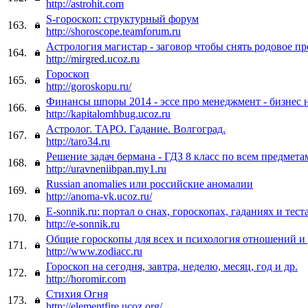
http://astrohit.com
S-гороскоп: структурный форум
163.
http://shoroscope.teamforum.ru
Астрология магистар - заговор чтобы снять родовое пр
164.
http://mirgred.ucoz.ru
Гороскоп
165.
http://goroskopu.ru/
Финансы шпоры 2014 - эссе про менеджмент - бизнес 
166.
http://kapitalomhbug.ucoz.ru
Астролог. ТАРО. Гадание. Волгоград.
167.
http://taro34.ru
Решение задач бермана - ГДЗ 8 класс по всем предмета
168.
http://uravneniibpan.my1.ru
Russian anomalies или российские аномалии
169.
http://anoma-vk.ucoz.ru/
E-sonnik.ru: портал о снах, гороскопах, гаданиях и тест
170.
http://e-sonnik.ru
Общие гороскопы для всех и психология отношений и 
171.
http://www.zodiacc.ru
Гороскоп на сегодня, завтра, неделю, месяц, год и др.
172.
http://horomir.com
Стихия Огня
173.
http://elementfire.ucoz.org/