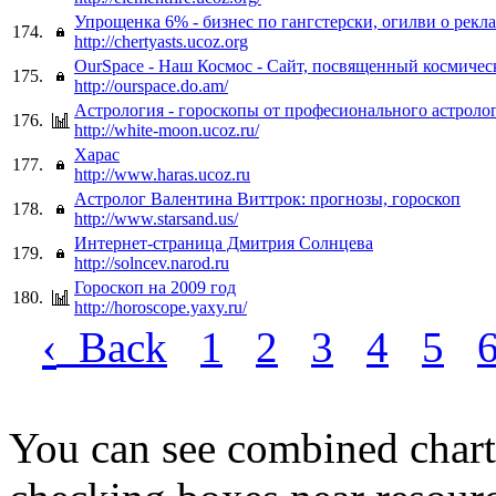
Упрощенка 6% - бизнес по гангстерски, огилви о рекла
174.
http://chertyasts.ucoz.org
OurSpace - Наш Космос - Сайт, посвященный космичес
175.
http://ourspace.do.am/
Астрология - гороскопы от професионального астроло
176.
http://white-moon.ucoz.ru/
Харас
177.
http://www.haras.ucoz.ru
Астролог Валентина Виттрок: прогнозы, гороскоп
178.
http://www.starsand.us/
Интернет-страница Дмитрия Солнцева
179.
http://solncev.narod.ru
Гороскоп на 2009 год
180.
http://horoscope.yaxy.ru/
‹
Back
1
2
3
4
5
You can see combined chart