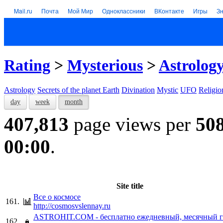
Mail.ru
Почта
Мой Мир
Одноклассники
ВКонтакте
Игры
З
Rating
>
Mysterious
>
Astrolog
Astrology
Secrets of the planet Earth
Divination
Mystic
UFO
Religio
day
week
month
407,813
page views per
50
00:00
.
Site title
Все о космосе
161.
http://cosmosvslennay.ru
ASTROHIT.COM - бесплатно ежедневный, месячный г
162.