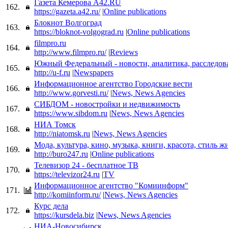
Газета Кемерова A42.RU
162.
https://gazeta.a42.ru/
|
Online publications
Блокнот Волгоград
163.
https://bloknot-volgograd.ru
|
Online publications
filmpro.ru
164.
http://www.filmpro.ru/
|
Reviews
Южный Федеральный - новости, аналитика, расследов
165.
http://u-f.ru
|
Newspapers
Информационное агентство Городские вести
166.
http://www.gorvesti.ru/
|
News, News Agencies
СИБДОМ - новостройки и недвижимость
167.
https://www.sibdom.ru
|
News, News Agencies
НИА Томск
168.
http://niatomsk.ru
|
News, News Agencies
Мода, культура, кино, музыка, книги, красота, стиль ж
169.
http://buro247.ru
|
Online publications
Телевизор 24 - бесплатное ТВ
170.
https://televizor24.ru
|
TV
Информационное агентство "Комиинформ"
171.
http://komiinform.ru/
|
News, News Agencies
Курс дела
172.
https://kursdela.biz
|
News, News Agencies
НИА-Новосибирск