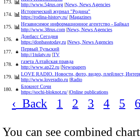
173.
http://www.54rus.org
|
News, News Agencies
Исторический журнал "Родина"
174.
https://rodina-history.ru/
|
Magazines
Независимое информационное агентство - Байкал
175.
http://www.38rus.com
|
News, News Agencies
Донбасс Сегодня
176.
https://donbasstoday.ru
|
News, News Agencies
Первый Тульский
177.
http://1tulatv.ru
|
TV
газета Алтайская правда
178.
http://www.ap22.ru
|
Newspapers
LOVE RADIO. Новости, фото, видео, плейлист, Интер
179.
http://www.loveradio.ru
|
Radio
Блокнот Сочи
180.
https://sochi-bloknot.ru/
|
Online publications
‹
Back
1
2
3
4
5
You can see combined chart