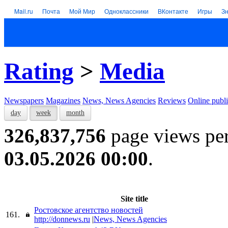
Mail.ru
Почта
Мой Мир
Одноклассники
ВКонтакте
Игры
З
Rating
>
Media
Newspapers
Magazines
News, News Agencies
Reviews
Online publi
day
week
month
326,837,756
page views pe
03.05.2026 00:00
.
Site title
Ростовское агентство новостей
161.
http://donnews.ru
|
News, News Agencies