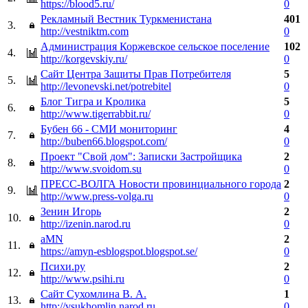
https://blood5.ru/
0
Рекламный Вестник Туркменистана
401
3.
http://vestniktm.com
0
Администрация Коржевское сельское поселение
102
4.
http://korgevskiy.ru/
0
Сайт Центра Защиты Прав Потребителя
5
5.
http://levonevski.net/potrebitel
0
Блог Тигра и Кролика
5
6.
http://www.tigerrabbit.ru/
0
Бубен 66 - СМИ мониторинг
4
7.
http://buben66.blogspot.com/
0
Проект "Свой дом": Записки Застройщика
2
8.
http://www.svoidom.su
0
ПРЕСС-ВОЛГА Новости провинциального города
2
9.
http://www.press-volga.ru
0
Зенин Игорь
2
10.
http://izenin.narod.ru
0
aMN
2
11.
https://amyn-esblogspot.blogspot.se/
0
Психи.ру
2
12.
http://www.psihi.ru
0
Сайт Сухомлина В. А.
1
13.
http://vsukhomlin.narod.ru
0