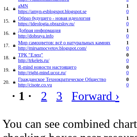
aMN
1
14.
https://amyn-esblogspot.blogspot.se
0
Образ будущего - новая идеология
1
15.
https://ideologia.obrazslov.ru/
0
Добрая информация
1
16.
http://dobraya.info
0
Мир самоцветов: всё о натуральных камнях
1
17.
http://mirsamocvetov.blogspot.com/
0
ТРК "Елец"
0
18.
http://trkelets.ru/
0
R-mind новости настоящего
0
19.
http://right-mind.ucoz.ru/
0
Гражданское Технократическое Общество
0
20.
http://cisote.co.vu
0
›
· 1 ·
2
3
Forward
You can see combined chart