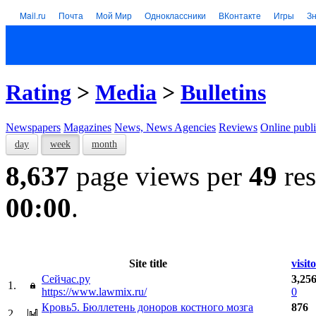
Mail.ru
Почта
Мой Мир
Одноклассники
ВКонтакте
Игры
З
Rating
>
Media
>
Bulletins
Newspapers
Magazines
News, News Agencies
Reviews
Online publi
day
week
month
8,637
page views per
49
res
00:00
.
Site title
visit
Сейчас.ру
3,25
1.
https://www.lawmix.ru/
0
Кровь5. Бюллетень доноров костного мозга
876
2.