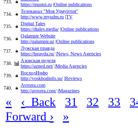
733.
https://mustoi.ru
|
Online publications
Телеканал "Моя Удмуртия"
734.
http://www.myudm.ru
|
TV
Digital Tales
735.
https://dtales.media/
|
Online publications
Qalampir Website
736.
http://qalampir.uz
|
Online publications
Лужская правда
737.
https://lpravda.ru/
|
News, News Agencies
Азовская неделя
738.
https://azned.net/
|
Media Agencies
ВосходИнфо
739.
http://voskhodinfo.su/
|
Reviews
Avrorra.com
740.
http://avrorra.com/
|
Magazines
«
‹
Back
31
32
33
3
›
»
Forward