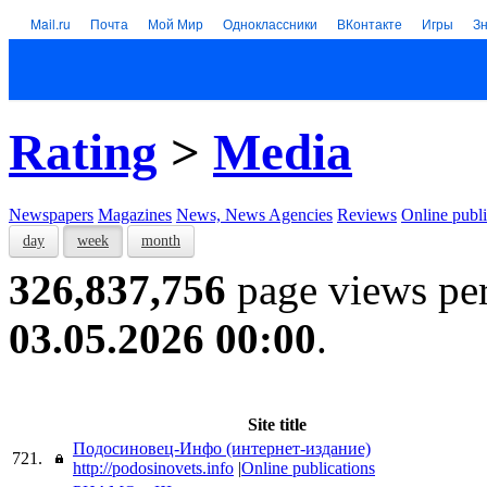
Mail.ru
Почта
Мой Мир
Одноклассники
ВКонтакте
Игры
З
Rating
>
Media
Newspapers
Magazines
News, News Agencies
Reviews
Online publi
day
week
month
326,837,756
page views pe
03.05.2026 00:00
.
Site title
Подосиновец-Инфо (интернет-издание)
721.
http://podosinovets.info
|
Online publications