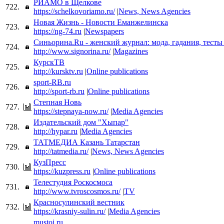
РИАМО в Щелкове
722.
https://schelkovoriamo.ru/
|
News, News Agencies
Новая Жизнь - Новости Еманжелинска
723.
https://ng-74.ru
|
Newspapers
Синьорина.Ru - женский журнал: мода, гадания, тесты
724.
http://www.signorina.ru/
|
Magazines
КурскТВ
725.
http://kursktv.ru
|
Online publications
sport-RB.ru
726.
http://sport-rb.ru
|
Online publications
Степная Новь
727.
https://stepnaya-now.ru/
|
Media Agencies
Издательский дом "Хыпар"
728.
http://hypar.ru
|
Media Agencies
ТАТМЕДИА Казань Татарстан
729.
http://tatmedia.ru/
|
News, News Agencies
КузПресс
730.
https://kuzpress.ru
|
Online publications
Телестудия Роскосмоса
731.
http://www.tvroscosmos.ru/
|
TV
Красносулинский вестник
732.
https://krasniy-sulin.ru/
|
Media Agencies
mustoi.ru