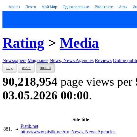
Mail.ru
Почта
Мой Мир
Одноклассники
ВКонтакте
Игры
З
Rating
>
Media
Newspapers
Magazines
News, News Agencies
Reviews
Online publi
day
week
month
90,218,954
page views per
03.05.2026 00:00
.
Site title
Pistik.net
881.
https://www.pistik.net/ru/
|
News, News Agencies