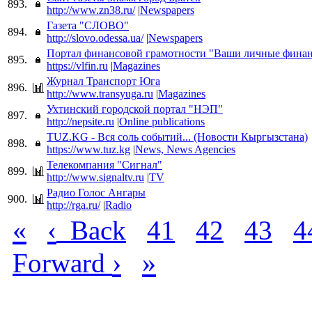
893.
http://www.zn38.ru/
|
Newspapers
Газета "СЛОВО"
894.
http://slovo.odessa.ua/
|
Newspapers
Портал финансовой грамотности "Ваши личные фина
895.
https://vlfin.ru
|
Magazines
Журнал Транспорт Юга
896.
http://www.transyuga.ru
|
Magazines
Ухтинский городской портал "НЭП"
897.
http://nepsite.ru
|
Online publications
TUZ.KG - Вся соль событий... (Новости Кыргызстана)
898.
https://www.tuz.kg
|
News, News Agencies
Телекомпания "Сигнал"
899.
http://www.signaltv.ru
|
TV
Радио Голос Ангары
900.
http://rga.ru/
|
Radio
«
‹
Back
41
42
43
4
›
»
Forward