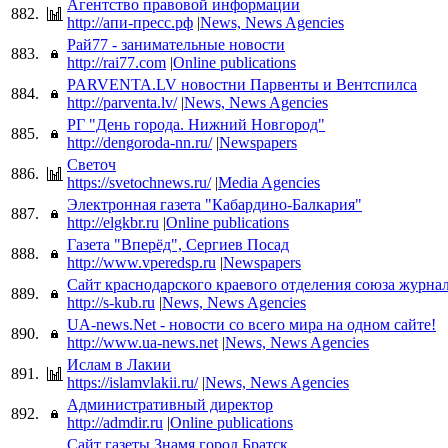
Агентство правовой информации
882.
http://апи-пресс.рф
|
News, News Agencies
Рай77 - занимательные новости
883.
http://rai77.com
|
Online publications
PARVENTA.LV новостни Парвенты и Вентспилса
884.
http://parventa.lv/
|
News, News Agencies
РГ "День города. Нижний Новгород"
885.
http://dengoroda-nn.ru/
|
Newspapers
Светоч
886.
https://svetochnews.ru/
|
Media Agencies
Электронная газета "Кабардино-Балкария"
887.
http://elgkbr.ru
|
Online publications
Газета "Вперёд", Сергиев Посад
888.
http://www.vperedsp.ru
|
Newspapers
Сайт краснодарского краевого отделения союза журна
889.
http://s-kub.ru
|
News, News Agencies
UA-news.Net - новости со всего мира на одном сайте!
890.
http://www.ua-news.net
|
News, News Agencies
Ислам в Лакии
891.
https://islamvlakii.ru/
|
News, News Agencies
Административный директор
892.
http://admdir.ru
|
Online publications
Сайт газеты Знамя город Братск