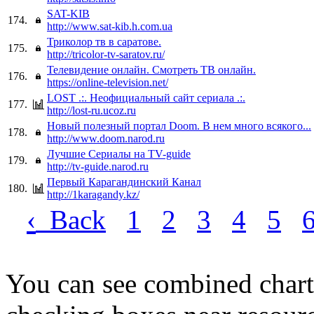
SAT-KIB
174.
http://www.sat-kib.h.com.ua
Триколор тв в саратове.
175.
http://tricolor-tv-saratov.ru/
Телевидение онлайн. Смотреть ТВ онлайн.
176.
https://online-television.net/
LOST .:. Неофициальный сайт сериала .:.
177.
http://lost-ru.ucoz.ru
Новый полезный портал Doom. В нем много всякого...
178.
http://www.doom.narod.ru
Лучшие Сериалы на TV-guide
179.
http://tv-guide.narod.ru
Первый Карагандинский Канал
180.
http://1karagandy.kz/
‹
Back
1
2
3
4
5
You can see combined chart