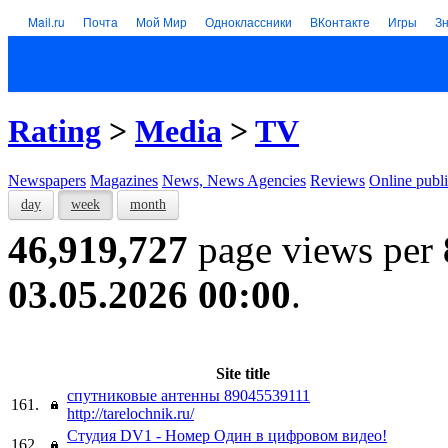
Mail.ru
Почта
Мой Мир
Одноклассники
ВКонтакте
Игры
З
Rating
>
Media
>
TV
Newspapers
Magazines
News, News Agencies
Reviews
Online publi
day
week
month
46,919,727
page views per
03.05.2026 00:00
.
Site title
спутниковые антенны 89045539111
161.
http://tarelochnik.ru/
Студия DV1 - Номер Один в цифровом видео!
162.