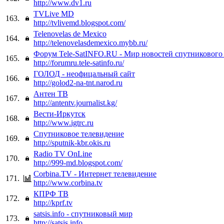
http://www.dv1.ru
TVLive MD
163.
http://tvlivemd.blogspot.com/
Telenovelas de Mexico
164.
http://telenovelasdemexico.mybb.ru/
Форум Tele-SatINFO.RU - Мир новостей спутникового
165.
http://forumru.tele-satinfo.ru/
ГОЛОД - неофицальный сайт
166.
http://golod2-na-tnt.narod.ru
Антен ТВ
167.
http://antentv.journalist.kg/
Вести-Иркутск
168.
http://www.igtrc.ru
Спутниковое телевидение
169.
http://sputnik-kbr.okis.ru
Radio TV OnLine
170.
http://999-md.blogspot.com/
Corbina.TV - Интернет телевидение
171.
http://www.corbina.tv
КПРФ ТВ
172.
http://kprf.tv
satsis.info - спутниковый мир
173.
http://satsis.info