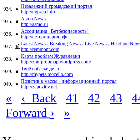
Незалежний громадський портал
934.
http://ngp-ua.info
Asmo News
935.
http://asmo.ru
Ассоциация "Ветбезопасность"
936.
http://ветеринария.рф/
Latest News - Breaking News - Live News - Headline News
937.
http://remmont.com
Карта проблем Журавлевки
938.
http://zhurprobmap.wordpress.com/
Твоё собачье дело
939.
http://mypets.mozello.com
Позитив в массы - информационный портал
940.
http://zapozitiv.net
«
‹
Back
41
42
43
4
›
»
Forward