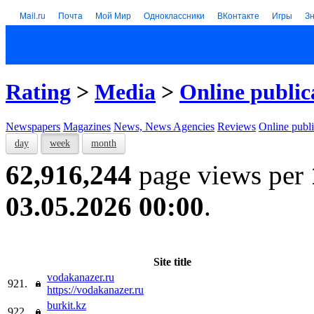
Mail.ru
Почта
Мой Мир
Одноклассники
ВКонтакте
Игры
З
Rating
>
Media
>
Online public
Newspapers
Magazines
News, News Agencies
Reviews
Online publi
day
week
month
62,916,244
page views per
03.05.2026 00:00
.
Site title
vodakanazer.ru
921.
https://vodakanazer.ru
burkit.kz
922.