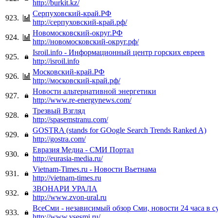
http://burkit.kz/
Серпуховский-край.РФ
923.
http://серпуховский-край.рф/
Новомосковский-округ.РФ
924.
http://новомосковский-округ.рф/
Isroil.info - Информационный центр горских евреев
925.
http://isroil.info
Московский-край.РФ
926.
http://московский-край.рф/
Новости альтернативной энергетики
927.
http://www.re-energynews.com/
Трезвый Взгляд
928.
http://spasemstranu.com/
GOSTRA (stands for GOogle Search Trends Ranked A)
929.
http://gostra.com/
Евразия Медиа - СМИ Портал
930.
http://eurasia-media.ru/
Vietnam-Times.ru - Новости Вьетнама
931.
http://vietnam-times.ru
ЗВОНАРИ УРАЛА
932.
http://www.zvon-ural.ru
ВсеСми - независимый обзор Сми, новости 24 часа в с
933.
http://www.vsesmi.ru/