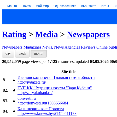
Mail.ru
Почта
Мой Мир
Одноклассники
ВКонтакте
Игры
З
Rating
>
Media
>
Newspapers
Newspapers
Magazines
News, News Agencies
Reviews
Online publi
day
week
month
20,952,059
page views per
1,125
resources; updated
03.05.2026 00:
Site title
Ивановская газета - Главная газета области
81.
http://ivgazeta.ru/
ГУП КК "Редакция газеты "Заря Кубани"
82.
http://zaryakubani.ru/
donvesti.ru
83.
http://donvesti.ru#1508656684
Калинковичские Новости
84.
http://www.knews.by/#1459511178