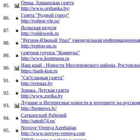
Орша. Аршанская газета
85.
http://www.orshanka.by/
Газета "Родной город"
86.
http://rodgor-vlg.ru/
Вольская неделя
87.
http://volskweek.ru
"Регион-Южный Урал" еженедельная информационная 
88.
http://region-uu.ru
газетная группа "Коммуна"
89.
http://www.kommuna.ru
Наш край - Новости Миллеровского района, Ростовско
90.
https://nash-krai.ru
"Св?слацкая газета"
91.
http://svisgaz.by
Зорька. Детская газета
92.
http://www.zorika.by
Лучшие и Интересные новости в интернете на русском
93.
http://bestnews.lv/
Саткинский Рабочий
94.
http://satrab74.ru/
Novoye Vremya Azerbaijan
95.
http://www.novoye-vremya.com