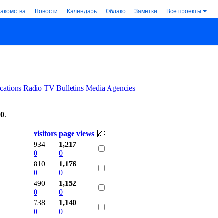
накомства
Новости
Календарь
Облако
Заметки
Все проекты
cations
Radio
TV
Bulletins
Media Agencies
00
.
visitors
page views
934
1,217
0
0
810
1,176
0
0
490
1,152
0
0
738
1,140
0
0