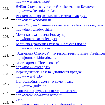
http://www.habartta.ru/
BelSmi.Средства массовой информации Беларуси
223.
http://www.belsmi.narod.ru
Рекламно-информационная газета "Виадук"
224.
http://viaduk-podolsk.ru
газета "Дуэль" : политика экономика Россия поединок
225.
http://duel.ru/index.shtml
Меленковская газета Коммунар
226.
http://kommunar.melenky.ru
Белинская районная газета "Сельская новь"
227.
http://www.selsknov.ru
"Альманах Сириуса" - путеводитель по миру Freelancer
228.
http://journalofsirius.do.am/
газета армян "Ноев ковчег"
229.
http://noev-kovcheg.ru/
Верхнедвинск. Газета "Двинская правда"
230.
http://www.d-p.by
Приусадебная газета - о доме и саде
231.
http://www.podvor.ru
Санкт-Петербургская интернет-газета
232.
http://www.spb-gazeta.narod.ru
aMN
233.
http://www.amyn-esblogspot.blogspot.co.nz/