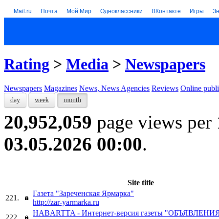
Mail.ru
Почта
Мой Мир
Одноклассники
ВКонтакте
Игры
З
Rating
>
Media
>
Newspapers
Newspapers
Magazines
News, News Agencies
Reviews
Online publi
day
week
month
20,952,059
page views per
03.05.2026 00:00
.
Site title
Газета "Зареченская Ярмарка"
221.
http://zar-yarmarka.ru
HABARTTA - Интернет-версия газеты "ОБЪЯВЛЕНИЯ
222.