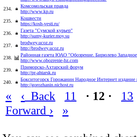
Комсомольская правда
234.
http://www.kp.ru
Кошвести
235.
https://kosh-vesti.ru/
Газета "Сумской курьер"
236.
http://sumy-kurier.moy.su
brodwey.ucoz.ru
237.
http://brodwey.ucoz.ru
Районная газета ЮАО "Обозрение. Бирюлево Западное
238.
http://www.obozrenie-bz.com
Приморско-Ахтарский форум
239.
http://pr-ahtarsk.ru
Бокситогорск Горожанин Народное Интернет издание 
240.
http://gorozhanin.nichost.ru
«
‹
Back
11
· 12 ·
13
›
»
Forward