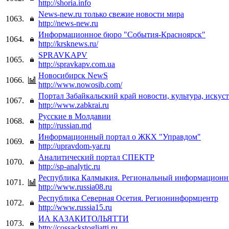
http://shoria.info
News-new.ru только свежие новости мира
1063.
http://news-new.ru
Информационное бюро "События-Красноярск"
1064.
http://krsknews.ru/
SPRAVKAPV
1065.
http://spravkapv.com.ua
Новосибирск NewS
1066.
http://www.nowosib.com/
Портал Забайкальский край новости, культура, искус
1067.
http://www.zabkrai.ru
Русские в Молдавии
1068.
http://russian.md
Информационный портал о ЖКХ "Управдом"
1069.
http://upravdom-yar.ru
Аналитический портал СПЕКТР
1070.
http://sp-analytic.ru
Республика Калмыкия. Региональный информационн
1071.
http://www.russia08.ru
Республика Северная Осетия. Регионинформцентр
1072.
http://www.russia15.ru
ИА КАЗАКИТОЛЬЯТТИ
1073.
http://cossackstogliatti.ru