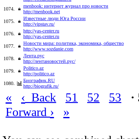
menbook: интернет журнал про новости
1074.
http://menbook.net
Известные люди Юга России
1075.
http://vipstav.ru/
http://yas-center.ru
1076.
http://yas-center.ru
Новости мира: политика, экономика, общество
1077.
http://www.sozdanie.com
Лента.рус
1078.
http://лентановостей.рус/
Politico.az
1079.
http://politico.az
Биографик.RU
1080.
http://biografik.ru/
«
‹
Back
51
52
53
·
›
»
Forward