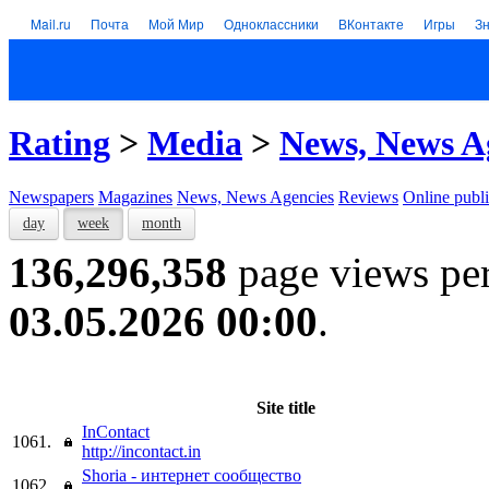
Mail.ru
Почта
Мой Мир
Одноклассники
ВКонтакте
Игры
З
Rating
>
Media
>
News, News A
Newspapers
Magazines
News, News Agencies
Reviews
Online publi
day
week
month
136,296,358
page views pe
03.05.2026 00:00
.
Site title
InContact
1061.
http://incontact.in
Shoria - интернет сообщество
1062.