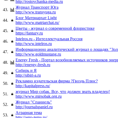
http://rostovchanka-media.ru
Журнал Транспорт Юга
43.
http://www.transyuga.ru
Блог Матриархат Light
44.
http://www.matriarchat.ru/
Цветы - журнал о современной флористике
45.
https://fantazy.ru
Intelros.ru - Интеллектуальная Россия
46.
http://www.intelros.ru
Информационно аналитический журнал о лошадях "Зол
47.
http://www.goldmustang.ru
Energy Fresh - Портал возобновляемых источников энер
48.
http://energy-fresh.ru
Сибирь и Я
49.
http://sibiri-a.ru
Рекламно издательская фирма ?Гвоздь Плюс?
50.
http://kapitalpress.ru/
журнал Мир собак. Все, что должен знать владелец!
51.
http://www.mirsobak.org.ru
Журнал "Спаниель"
52.
http://journalspaniel.ru
Аграрная тема
53.
http://agro-tema.ru/