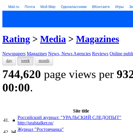
Mail.ru
Почта
Мой Мир
Одноклассники
ВКонтакте
Игры
З
Rating
>
Media
>
Magazines
Newspapers
Magazines
News, News Agencies
Reviews
Online publi
day
week
month
744,620
page views per
93
00:00
.
Site title
Российский журнал: "УРАЛЬСКИЙ СЛЕДОПЫТ"
41.
http://uralstalker.ru/
Журнал "Ростовчанка"
42.