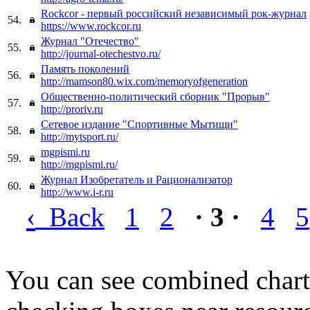
Rockcor - первый российский независимый рок-журнал
54.
https://www.rockcor.ru
Журнал "Отечество"
55.
http://journal-otechestvo.ru/
Память поколений
56.
http://mamson80.wix.com/memoryofgeneration
Общественно-политический сборник "Прорыв"
57.
http://proriv.ru
Сетевое издание "Спортивные Мытищи"
58.
http://mytsport.ru/
mgpismi.ru
59.
http://mgpismi.ru/
Журнал Изобретатель и Рационализатор
60.
http://www.i-r.ru
‹
Back
1
2
· 3 ·
4
5
You can see combined chart