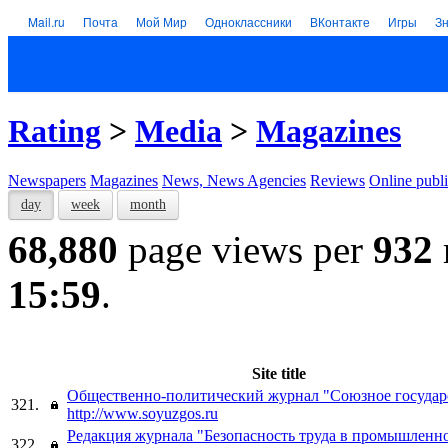
Mail.ru
Почта
Мой Мир
Одноклассники
ВКонтакте
Игры
З
Rating
>
Media
>
Magazines
Newspapers
Magazines
News, News Agencies
Reviews
Online publi
day
week
month
68,880
page views per
932
15:59
.
Site title
Общественно-политический журнал "Союзное государ
321.
http://www.soyuzgos.ru
Редакция журнала "Безопасность труда в промышленн
322.