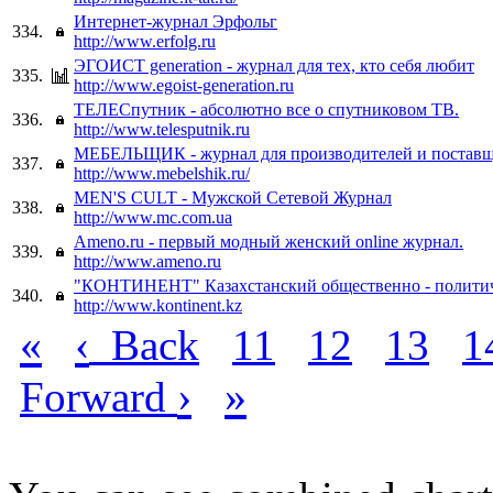
Интернет-журнал Эрфольг
334.
http://www.erfolg.ru
ЭГОИСТ generation - журнал для тех, кто себя любит
335.
http://www.egoist-generation.ru
ТЕЛЕСпутник - абсолютно все о спутниковом ТВ.
336.
http://www.telesputnik.ru
МЕБЕЛЬЩИК - журнал для производителей и поставщ
337.
http://www.mebelshik.ru/
MEN'S CULT - Мужской Сетевой Журнал
338.
http://www.mc.com.ua
Ameno.ru - первый модный женский online журнал.
339.
http://www.ameno.ru
"КОНТИНЕНТ" Казахстанский общественно - полити
340.
http://www.kontinent.kz
«
‹
Back
11
12
13
1
›
»
Forward