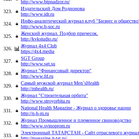
http://www.btpnadzor.ru/
Издательский Дом Родионова
323.
http://www.idr.ru
Инфо-аналитический журнал клуб "Бизнес и общество
324.
http://www.b-soc.ru
Женский журнал. Подбор причесок.
325.
http://kvkstudio.ru/
Журнал 4x4 Club
326.
https://4x4.media
SGT Group
327.
http://www.sgt.su
Журнал "Финансовый директор"
328.
http://www.fd.ru
Самый мужской журнал Men`sHealth
329.
http://mhealth.ru/
Журнал "Строительная орбита"
330.
http://www.stroyorbita.ru
National Health Magazine - Журнал о здоровье нации
331.
http://n-h-m.ru
Журнал Промышленное и племенное свиноводство
332.
http://www.svinoprom.ru
Электронный ТАТАРСТАН - Сайт отраслевого журнал
333.
http://magazine.it-tat.ru/