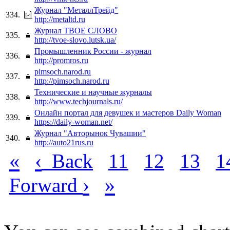
Журнал "МеталлТрейд"
334.
http://metaltd.ru
Журнал ТВОЕ СЛОВО
335.
http://tvoe-slovo.lutsk.ua/
Промышленник России - журнал
336.
http://promros.ru
pimsoch.narod.ru
337.
http://pimsoch.narod.ru
Технические и научные журналы
338.
http://www.techjournals.ru/
Онлайн портал для девушек и мастеров Daily Woman
339.
https://daily-woman.net/
Журнал "Авторынок Чувашии"
340.
http://auto21rus.ru
«
‹
Back
11
12
13
1
›
»
Forward