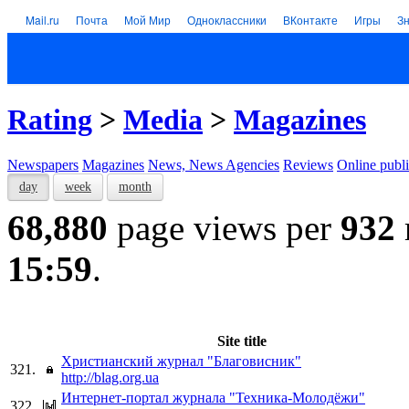
Mail.ru
Почта
Мой Мир
Одноклассники
ВКонтакте
Игры
З
Rating
>
Media
>
Magazines
Newspapers
Magazines
News, News Agencies
Reviews
Online publi
day
week
month
68,880
page views per
932
15:59
.
Site title
Христианский журнал "Благовисник"
321.
http://blag.org.ua
Интернет-портал журнала "Техника-Молодёжи"
322.