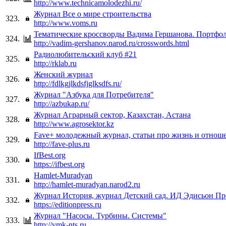
http://www.technicamolodezhi.ru/
Журнал Все о мире строительства
323.
http://www.voms.ru
Тематические кроссворды Вадима Гершанова. Портфо
324.
http://vadim-gershanov.narod.ru/crosswords.html
Радиолюбительский клуб #21
325.
http://rklab.ru
Женский журнал
326.
http://fdlkgjlkdsfjglksdfs.ru/
Журнал "Азбука для Потребителя"
327.
http://azbukap.ru/
Журнал Аграрный сектор, Казахстан, Астана
328.
http://www.agrosektor.kz
Fave+ молодежный журнал, статьи про жизнь и отноше
329.
http://fave-plus.ru
IfBest.org
330.
https://ifbest.org
Hamlet-Muradyan
331.
http://hamlet-muradyan.narod2.ru
Журнал История, журнал Детский сад. ИД Эдисьон Пр
332.
https://editionpress.ru
Журнал "Насосы. Турбины. Системы"
333.
http://vmk-nts.ru