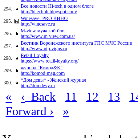
Все новости Hi-tech в одном блоге
294.
http://hitechhh.blogspot.com/
Winesave- PRO ВИНО
295.
http://winesave.ru
M-view мужской блог
296.
http://www.m-view.com.ua/
Вестник Воронежского института ГПС МЧС России
297.
http://www.ntp-vigps.ru
Retail-Loyalty
298.
https://www.retail-loyalty.org/
журнал "Комод&К"
299.
http://komod-mag.com
*Дом девы* - Женский журнал
300.
http://domdevy.ru
«
‹
Back
11
12
13
1
›
»
Forward