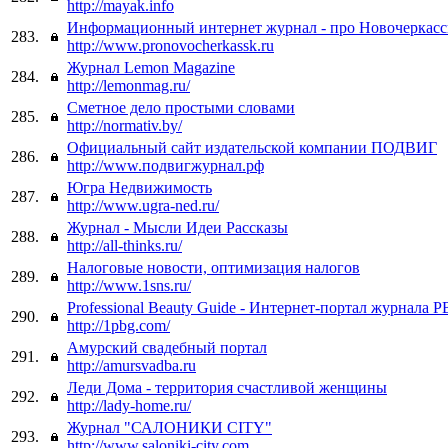
http://mayak.info
Информационный интернет журнал - про Новочеркасс
283.
http://www.pronovocherkassk.ru
Журнал Lemon Magazine
284.
http://lemonmag.ru/
Сметное дело простыми словами
285.
http://normativ.by/
Официальный сайт издательской компании ПОДВИГ
286.
http://www.подвигжурнал.рф
Югра Недвижимость
287.
http://www.ugra-ned.ru/
Журнал - Мысли Идеи Рассказы
288.
http://all-thinks.ru/
Налоговые новости, оптимизация налогов
289.
http://www.1sns.ru/
Professional Beauty Guide - Интернет-портал журнала 
290.
http://1pbg.com/
Амурский свадебный портал
291.
http://amursvadba.ru
Леди Дома - территория счастливой женщины
292.
http://lady-home.ru/
Журнал "САЛОНИКИ CITY"
293.
http://www.saloniki-city.com