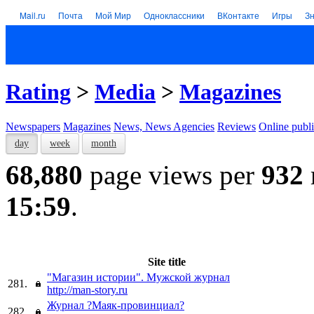
Mail.ru
Почта
Мой Мир
Одноклассники
ВКонтакте
Игры
З
Rating
>
Media
>
Magazines
Newspapers
Magazines
News, News Agencies
Reviews
Online publi
day
week
month
68,880
page views per
932
15:59
.
Site title
"Магазин истории". Мужской журнал
281.
http://man-story.ru
Журнал ?Маяк-провинциал?
282.