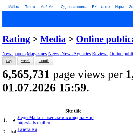
Mail.ru
Почта
Мой Мир
Одноклассники
ВКонтакте
Игры
З
Rating
>
Media
>
Online public
Newspapers
Magazines
News, News Agencies
Reviews
Online publi
day
week
month
6,565,731
page views per
1
01.07.2026 15:59
.
Site title
Леди Mail.ru - женский взгляд на мир
1.
http://lady.mail.ru
Газета.Ru
2.