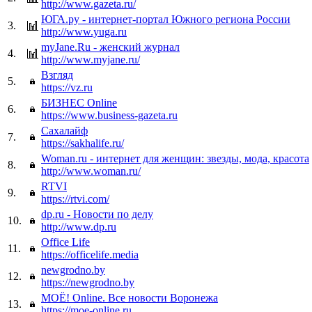
http://www.gazeta.ru/
ЮГА.ру - интернет-портал Южного региона России
3.
http://www.yuga.ru
myJane.Ru - женский журнал
4.
http://www.myjane.ru/
Взгляд
5.
https://vz.ru
БИЗНЕС Online
6.
https://www.business-gazeta.ru
Сахалайф
7.
https://sakhalife.ru/
Woman.ru - интернет для женщин: звезды, мода, красота
8.
http://www.woman.ru/
RTVI
9.
https://rtvi.com/
dp.ru - Новости по делу
10.
http://www.dp.ru
Office Life
11.
https://officelife.media
newgrodno.by
12.
https://newgrodno.by
МОЁ! Online. Все новости Воронежа
13.
https://moe-online.ru