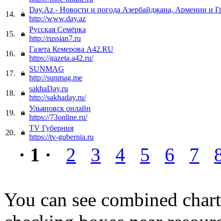
Day.Az - Новости и погода Азербайджана, Армении и Г
14.
http://www.day.az
Русская Семёрка
15.
http://russian7.ru
Газета Кемерова A42.RU
16.
https://gazeta.a42.ru/
SUNMAG
17.
http://sunmag.me
sakhaDay.ru
18.
http://sakhaday.ru/
Ульяновск онлайн
19.
https://73online.ru/
TV Губерния
20.
https://tv-gubernia.ru
· 1 ·
2
3
4
5
6
7
You can see combined chart