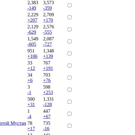
2,383
3,573
-149
-359
2,229
2,709
+207
+170
2,129
2,576
-629
-555
1,549
2,087
-605
-727
951
1,348
+106
+139
33
767
+12
+191
34
703
+6
+76
3
598
-1
+253
500
1,331
+31
-128
1
447
-4
+67
отой Мустан
78
735
+17
-16