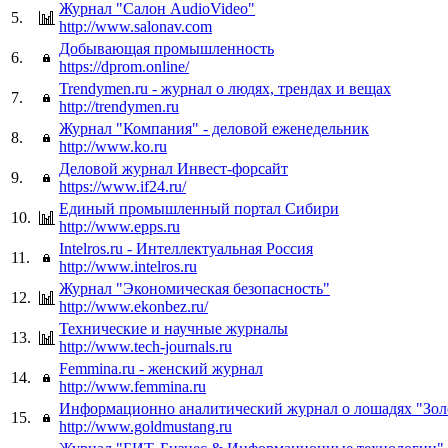
Журнал "Салон AudioVideo"
5.
http://www.salonav.com
Добывающая промышленность
6.
https://dprom.online/
Trendymen.ru - журнал о людях, трендах и вещах
7.
http://trendymen.ru
Журнал "Компания" - деловой еженедельник
8.
http://www.ko.ru
Деловой журнал Инвест-форсайт
9.
https://www.if24.ru/
Единый промышленный портал Сибири
10.
http://www.epps.ru
Intelros.ru - Интеллектуальная Россия
11.
http://www.intelros.ru
Журнал "Экономическая безопасность"
12.
http://www.ekonbez.ru/
Технические и научные журналы
13.
http://www.tech-journals.ru
Femmina.ru - женский журнал
14.
http://www.femmina.ru
Информационно аналитический журнал о лошадях "Зол
15.
http://www.goldmustang.ru