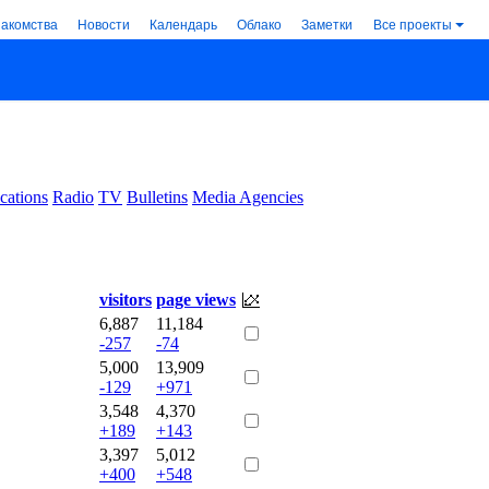
накомства
Новости
Календарь
Облако
Заметки
Все проекты
cations
Radio
TV
Bulletins
Media Agencies
visitors
page views
6,887
11,184
-257
-74
5,000
13,909
-129
+971
3,548
4,370
+189
+143
3,397
5,012
+400
+548