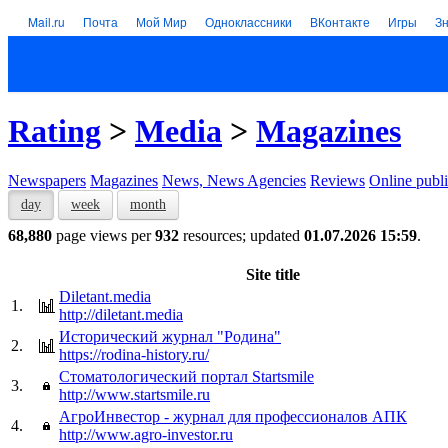
Mail.ru
Почта
Мой Мир
Одноклассники
ВКонтакте
Игры
З
Rating
>
Media
>
Magazines
Newspapers
Magazines
News, News Agencies
Reviews
Online publi
day
week
month
68,880
page views per
932
resources; updated
01.07.2026 15:59
.
Site title
Diletant.media
1.
http://diletant.media
Исторический журнал "Родина"
2.
https://rodina-history.ru/
Стоматологический портал Startsmile
3.
http://www.startsmile.ru
АгроИнвестор - журнал для профессионалов АПК
4.
http://www.agro-investor.ru