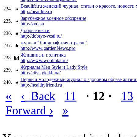
Beaulife.ru женский журнал, статьи о красоте, новости
234.
http://beaulife.ru
Зарубежное военное обозрение
235.
http://zvo.su
Добрые вести
236.
http://dobrye-vesti.ru/
журнал "Ландшафтная отрасль"
237.
http://www.gardenNews.pro
Женщина и политика
238.
http://www.wpolitika.ru/
Журналы Men Style и Lady Style
239.
http://citystyle.kh.ua/
Первый молодежный журнал о здоровом образе жизн
240.
http://healthyfriend.ru
«
‹
Back
11
· 12 ·
13
›
»
Forward