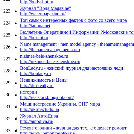
http://bodyshot.ru
Журнал "Вода Magazine"
223.
http://watermagazine.ru/
Топ самых интересных фактов с фото со всего мира
224.
http://tanuna.net
Бюллетень Оперативной Информации ?Московские то
225.
http://boi-mt.ru
Name management - men model agency - thenamemanagem
226.
http://thenamemanagement.com
nizhnee-bele-zhenskoe.ru
227.
http://nizhnee-bele-zhenskoe.ru/
BonLady.ru - женский журнал для настоящих леди!
228.
http://bonlady.ru
Недвижимость и Цены
229.
http://dm-realty.ru
истории
230.
http://realstori.blogspot.com/
Машиностроение Украины, СНГ, мира
231.
http://ukrmach.dp.ua
Журнал АвтоДива
232.
http://autodiva.ru/
Ремонтоголики - журнал для тех, кто делает ремонт
233.
http://www.remontogoliki.ru/