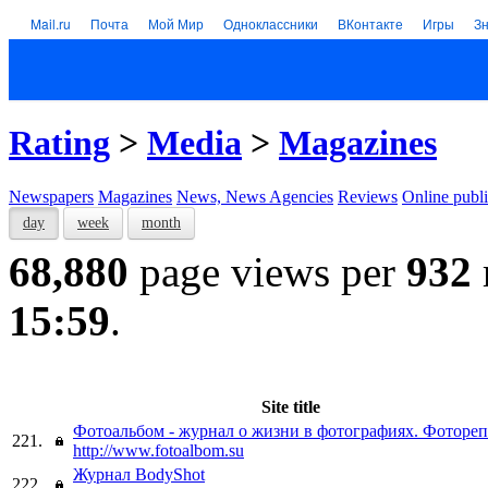
Mail.ru
Почта
Мой Мир
Одноклассники
ВКонтакте
Игры
З
Rating
>
Media
>
Magazines
Newspapers
Magazines
News, News Agencies
Reviews
Online publi
day
week
month
68,880
page views per
932
15:59
.
Site title
Фотоальбом - журнал о жизни в фотографиях. Фоторе
221.
http://www.fotoalbom.su
Журнал BodyShot
222.