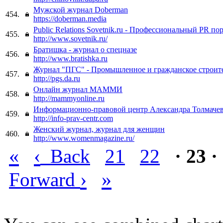
Мужской журнал Doberman
454.
https://doberman.media
Public Relations Sovetnik.ru - Профессиональный PR по
455.
http://www.sovetnik.ru/
Братишка - журнал о спецназе
456.
http://www.bratishka.ru
Журнал "ПГС" - Промышленное и гражданское строит
457.
http://pgs.da.ru
Онлайн журнал МАММИ
458.
http://mammyonline.ru
Информационно-правовой центр Александра Толмаче
459.
http://info-prav-centr.com
Женский журнал, журнал для женщин
460.
http://www.womenmagazine.ru/
«
‹
Back
21
22
· 23 ·
›
»
Forward