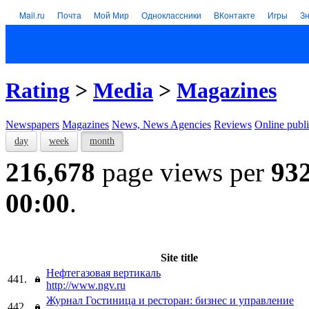
Mail.ru
Почта
Мой Мир
Одноклассники
ВКонтакте
Игры
З
Rating
>
Media
>
Magazines
Newspapers
Magazines
News, News Agencies
Reviews
Online publi
day
week
month
216,678
page views per
93
00:00
.
Site title
Нефтегазовая вертикаль
441.
http://www.ngv.ru
Журнал Гостиница и ресторан: бизнес и управление
442.