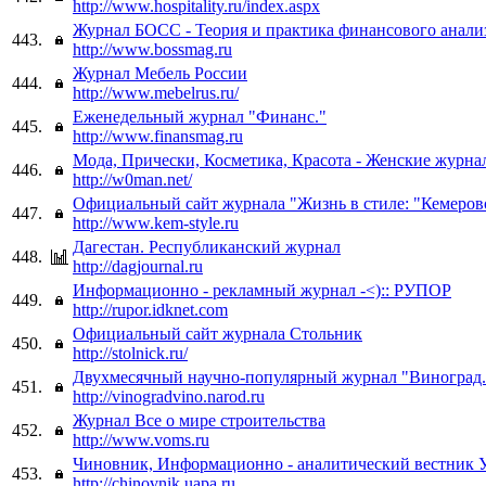
http://www.hospitality.ru/index.aspx
Журнал БОСС - Теория и практика финансового анализ
443.
http://www.bossmag.ru
Журнал Мебель России
444.
http://www.mebelrus.ru/
Еженедельный журнал "Финанс."
445.
http://www.finansmag.ru
Мода, Прически, Косметика, Красота - Женские журна
446.
http://w0man.net/
Официальный сайт журнала "Жизнь в стиле: "Кемеров
447.
http://www.kem-style.ru
Дагестан. Республиканский журнал
448.
http://dagjournal.ru
Информационно - рекламный журнал -<):: РУПОР
449.
http://rupor.idknet.com
Официальный сайт журнала Стольник
450.
http://stolnick.ru/
Двухмесячный научно-популярный журнал "Виноград
451.
http://vinogradvino.narod.ru
Журнал Все о мире строительства
452.
http://www.voms.ru
Чиновник, Информационно - аналитический вестник
453.
http://chinovnik.uapa.ru