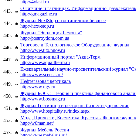
http://4vlasti.ru
О Гатчине и гатчинцах. Информационно -развлекател
443.
http://gmagazine.ru
Журнал NextStop о гостиничном бизнесе
444.
http://next-stop.ru
Журнал "Эволюция Ремонта"
445.
http://postroydom.com.ua
Торговое и Технологическое Оборудование, журнал
446.
http://www.tito.nnov.ru
Информационный портал "Аква-Терм"
447.
http://www.aqua-therm.ru
Ежеквартальный научно-просветительский журнал "С
448.
http://www.scepsis.ru/
Нефтегазовая вертикаль
449.
http://www.ngv.ru
Журнал БОСС - Теория и практика финансового анализ
450.
http://www.bossmag.ru
Журнал Гостиница и ресторан: бизнес и управление
451.
http://www.hospitality.ru/index.aspx
Мода, Прически, Косметика, Красота - Женские журна
452.
http://w0man.net/
Журнал Мебель России
453.
http://www.mebelrus.ru/