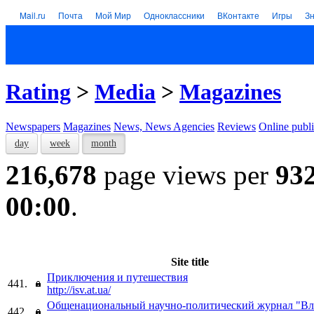
Mail.ru
Почта
Мой Мир
Одноклассники
ВКонтакте
Игры
З
Rating
>
Media
>
Magazines
Newspapers
Magazines
News, News Agencies
Reviews
Online publi
day
week
month
216,678
page views per
93
00:00
.
Site title
Приключения и путешествия
441.
http://isv.at.ua/
Общенациональный научно-политический журнал "Вл
442.