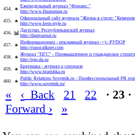
Еженедельный журнал "Финанс."
454.
http://www.finansmag.ru
Официальный сайт журнала "Жизнь в стиле: "Кемеров
455.
http://www.kem-style.ru
Дагестан. Республиканский журнал
456.
http://dagjournal.ru
Информационно - рекламный журнал -<):: РУПОР
457.
http://rupor.idknet.com
Журнал "ПГС" - Промышленное и гражданское строит
458.
http://pgs.da.ru
Братишка - журнал о спецназе
459.
http://www.bratishka.ru
Public Relations Sovetnik.ru - Профессиональный PR по
460.
http://www.sovetnik.ru/
«
‹
Back
21
22
· 23 ·
›
»
Forward