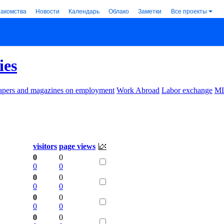
накомства
Новости
Календарь
Облако
Заметки
Все проекты
ies
pers and magazines on employment
Work Abroad
Labor exchange
M
visitors
page views
0
0
0
0
0
0
0
0
0
0
0
0
0
0