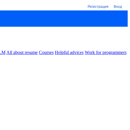
Регистрация
Вход
LM
All about resume
Courses
Helpful advices
Work for programmers