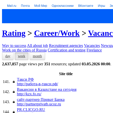
Mail.ru
Почта
Мой Мир
Одноклассники
ВКонтакте
Игры
З
Rating
>
Career/Work
>
Vacanc
Way to success
All about job
Recruitment agencies
Vacancies
Newspa
Work on the cities of Russia
Certification and testing
Freelance
day
week
month
2,637,857
page views per
351
resources; updated
03.05.2026 00:00
.
Site title
Такси РФ
141.
http://работа-в-такси.рф/
Вакансии в Казахстане на сегодня
142.
http://kzx.fo.ru/
сайт-партнер Приват Банка
143.
http://partnerprivatb.ucoz.ru
PR.CLICGO.RU
144.