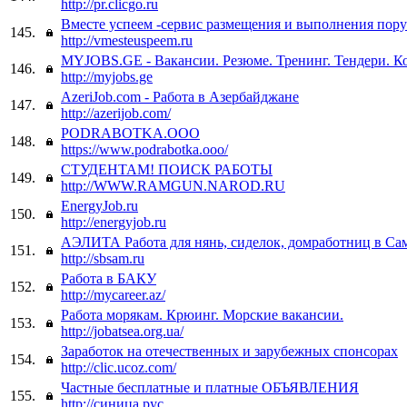
http://pr.clicgo.ru
Вместе успеем -сервис размещения и выполнения пор
145.
http://vmesteuspeem.ru
MYJOBS.GE - Вакансии. Резюме. Тренинг. Тендери. К
146.
http://myjobs.ge
AzeriJob.com - Работа в Азербайджане
147.
http://azerijob.com/
PODRABOTKA.OOO
148.
https://www.podrabotka.ooo/
СТУДЕНТАМ! ПОИСК РАБОТЫ
149.
http://WWW.RAMGUN.NAROD.RU
EnergyJob.ru
150.
http://energyjob.ru
АЭЛИТА Работа для нянь, сиделок, домработниц в Сам
151.
http://sbsam.ru
Работа в БАКУ
152.
http://mycareer.az/
Работа морякам. Крюинг. Морские вакансии.
153.
http://jobatsea.org.ua/
Заработок на отечественных и зарубежных спонсорах
154.
http://clic.ucoz.com/
Частные бесплатные и платные ОБЪЯВЛЕНИЯ
155.
http://синица.рус