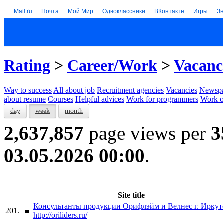
Mail.ru
Почта
Мой Мир
Одноклассники
ВКонтакте
Игры
З
Rating
>
Career/Work
>
Vacanc
Way to success
All about job
Recruitment agencies
Vacancies
Newspa
about resume
Courses
Helpful advices
Work for programmers
Work on
day
week
month
2,637,857
page views per
3
03.05.2026 00:00
.
Site title
Консультанты продукции Орифлэйм и Велнес г. Иркут
201.
http://oriliders.ru/