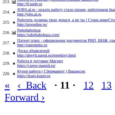
213.
http://fl.tamb.ru
JOBS.al.ru - искать работу стало проще, работников бы
214.
http://jobs.al.ru
Работать должны твои деньги, а не ты ! Стань инвеСто
215.
http://proonline.ru/
Рабобабобаза
216.
https://rabobabobaza.com/
Патент плюс - оформления документов РВП, ВНЖ, гра
217.
http://patentplus.ru
Доска объявлений
218.
http://alesylt.narod.ru/repetitory.html
Работа в доставке Магнит
219.
https://career-magnit.ru/
Купер работа ( Сбермаркет ) Вакансии
220.
https://team-kuper.ru
«
‹
Back
· 11 ·
12
13
›
Forward