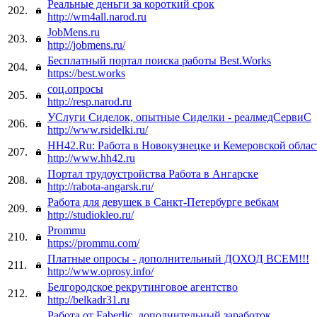
Реальные деньги за короткий срок
202.
http://wm4all.narod.ru
JobMens.ru
203.
http://jobmens.ru/
Бесплатный портал поиска работы Best.Works
204.
https://best.works
соц.опросы
205.
http://resp.narod.ru
УСлуги Сиделок, опытные Сиделки - реалмедСервиС
206.
http://www.rsidelki.ru/
HH42.Ru: Работа в Новокузнецке и Кемеровской облас
207.
http://www.hh42.ru
Портал трудоустройства Работа в Ангарске
208.
http://rabota-angarsk.ru/
Работа для девушек в Санкт-Петербурге вебкам
209.
http://studiokleo.ru/
Prommu
210.
https://prommu.com/
Платные опросы - дополнительный ДОХОД ВСЕМ!!!
211.
http://www.oprosy.info/
Белгородское рекрутинговое агентство
212.
http://belkadr31.ru
Работа от Faberlic, дополнительный заработок