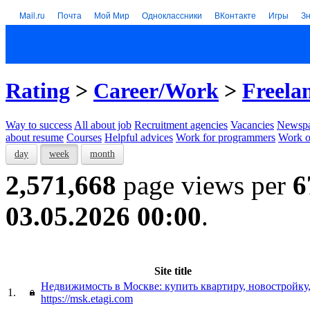
Mail.ru
Почта
Мой Мир
Одноклассники
ВКонтакте
Игры
З
Rating
>
Career/Work
>
Freela
Way to success
All about job
Recruitment agencies
Vacancies
Newspa
about resume
Courses
Helpful advices
Work for programmers
Work on
day
week
month
2,571,668
page views per
6
03.05.2026 00:00
.
Site title
Недвижимость в Москве: купить квартиру, новостройку
1.
https://msk.etagi.com