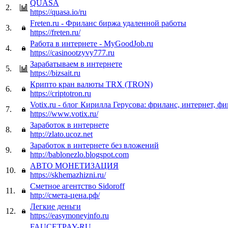
QUASA
2.
https://quasa.io/ru
Freten.ru - Фриланс биржа удаленной работы
3.
https://freten.ru/
Работа в интернете - MyGoodJob.ru
4.
https://casinootzyvy777.ru
Зарабатываем в интернете
5.
https://bizsait.ru
Крипто кран валюты TRX (TRON)
6.
https://criptotron.ru
Votix.ru - блог Кирилла Герусова: фриланс, интернет, ф
7.
https://www.votix.ru/
Заработок в интернете
8.
http://zlato.ucoz.net
Заработок в интернете без вложений
9.
http://bablonezlo.blogspot.com
АВТО МОНЕТИЗАЦИЯ
10.
https://skhemazhizni.ru/
Сметное агентство Sidoroff
11.
http://смета-цена.рф/
Легкие деньги
12.
https://easymoneyinfo.ru
FAUCETPAY-RU