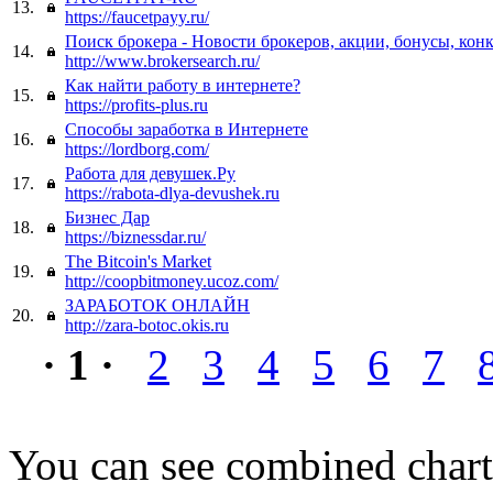
13.
https://faucetpayy.ru/
Поиск брокера - Новости брокеров, акции, бонусы, кон
14.
http://www.brokersearch.ru/
Как найти работу в интернете?
15.
https://profits-plus.ru
Способы заработка в Интернете
16.
https://lordborg.com/
Работа для девушек.Ру
17.
https://rabota-dlya-devushek.ru
Бизнес Дар
18.
https://biznessdar.ru/
The Bitcoin's Market
19.
http://coopbitmoney.ucoz.com/
ЗАРАБОТОК ОНЛАЙН
20.
http://zara-botoc.okis.ru
· 1 ·
2
3
4
5
6
7
You can see combined chart