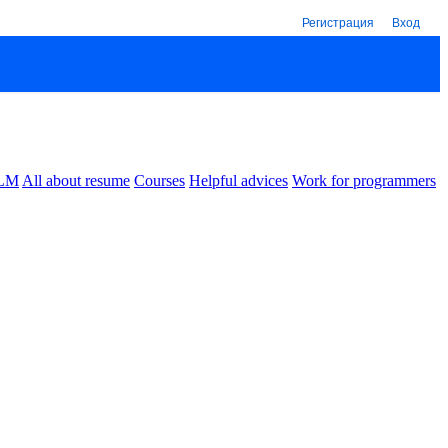
Регистрация
Вход
LM
All about resume
Courses
Helpful advices
Work for programmers