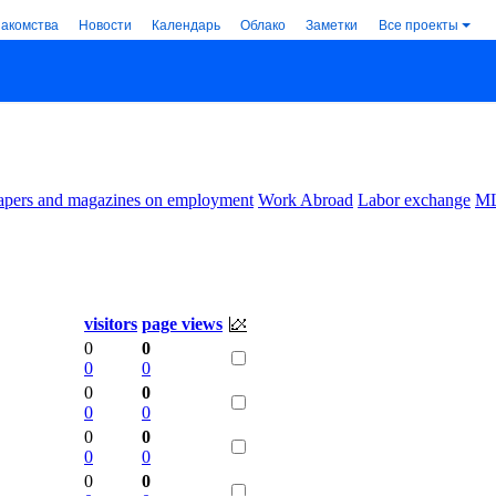
накомства
Новости
Календарь
Облако
Заметки
Все проекты
pers and magazines on employment
Work Abroad
Labor exchange
M
visitors
page views
0
0
0
0
0
0
0
0
0
0
0
0
0
0