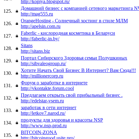
http://kopiya.blogspot.ru/
Домашний бизнес с компанией сетевого маркетинга
125.
http://mag555.ru
OrangeHosting - Солнечный хостинг в стиле МЛМ
126.
http://apelsin.com.ru
Faberlic - кислородная косметика в Беларуси
127.
http://faberlic-in.by/
Sitans
128.
http://sitans.biz
Портал Сибирского Здоровья семьи Полушкиных
129.
http://sibvaleogroup.ru/
Хотите Начать Свой Бизнес В Интернет? Вам Сюда!!!
130.
http://millionercorp.ru
Форум о заработке в интернете
131.
http://vkontakte.forum.cool
Предлагаем открыть свой прибыльный бизнес .
132.
http://edelstar-vsem.ru
заработак в сети интернет
133.
http://letkov7.narod.ru/
продукты для здоровья и красоты NSP
134.
http://www.nsp-prod.ru
BITCOIN-ZONA
135.
http://bitcoingood.usite.pro/