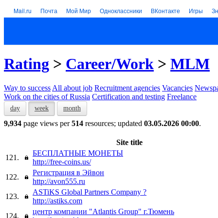
Mail.ru
Почта
Мой Мир
Одноклассники
ВКонтакте
Игры
З
Rating
>
Career/Work
>
MLM
Way to success
All about job
Recruitment agencies
Vacancies
Newspa
Work on the cities of Russia
Certification and testing
Freelance
day
week
month
9,934
page views per
514
resources; updated
03.05.2026 00:00
.
Site title
БЕСПЛАТНЫЕ МОНЕТЫ
121.
http://free-coins.us/
Регистрация в Эйвон
122.
http://avon555.ru
ASTiKS Global Partners Company ?
123.
http://astiks.com
центр компании "Atlantis Group" г.Тюмень
124.