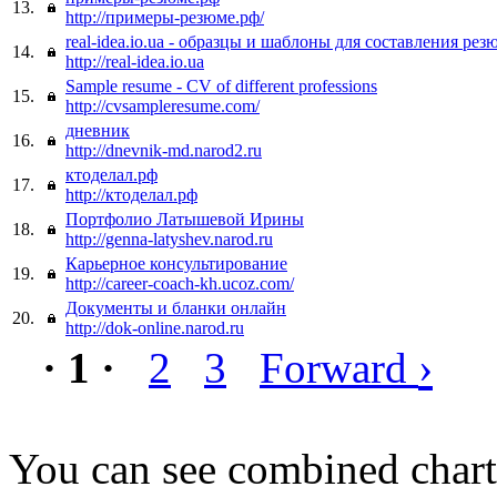
13.
http://примеры-резюме.рф/
real-idea.io.ua - образцы и шаблоны для составления рез
14.
http://real-idea.io.ua
Sample resume - CV of different professions
15.
http://cvsampleresume.com/
дневник
16.
http://dnevnik-md.narod2.ru
ктоделал.рф
17.
http://ктоделал.рф
Портфолио Латышевой Ирины
18.
http://genna-latyshev.narod.ru
Карьерное консультирование
19.
http://career-coach-kh.ucoz.com/
Документы и бланки онлайн
20.
http://dok-online.narod.ru
›
· 1 ·
2
3
Forward
You can see combined chart