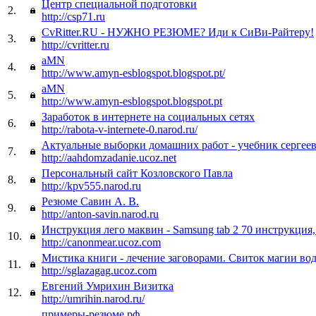
Центр специальной подготовки
2.
http://csp71.ru
CvRitter.RU - НУЖНО РЕЗЮМЕ? Иди к СиВи-Райтеру!
3.
http://cvritter.ru
aMN
4.
http://www.amyn-esblogspot.blogspot.pt/
aMN
5.
http://www.amyn-esblogspot.blogspot.pt
Заработок в интернете на социальных сетях
6.
http://rabota-v-internete-0.narod.ru/
Актуальные выборки домашних работ - учебник сергеев
7.
http://aahdomzadanie.ucoz.net
Персональный сайт Козловского Павла
8.
http://kpv555.narod.ru
Резюме Савин А. В.
9.
http://anton-savin.narod.ru
Инструкция лего маквин - Samsung tab 2 70 инструкция,
10.
http://canonmear.ucoz.com
Мистика книги - лечение заговорами. Свиток магии во
11.
http://sglazagag.ucoz.com
Евгений Умрихин Визитка
12.
http://umrihin.narod.ru/
примеры-резюме.рф