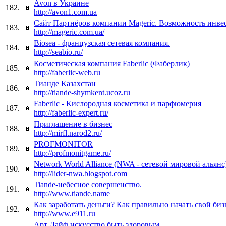
Avon в Украине
182.
http://avon1.com.ua
Сайт Партнёров компании Mageric. Возможность инве
183.
http://mageric.com.ua/
Biosea - французская сетевая компания.
184.
http://seabio.ru/
Косметическая компания Faberlic (Фаберлик)
185.
http://faberlic-web.ru
Тианде Казахстан
186.
http://tiande-shymkent.ucoz.ru
Faberlic - Кислородная косметика и парфюмерия
187.
http://faberlic-expert.ru/
Приглашение в бизнес
188.
http://mirfl.narod2.ru/
PROFMONITOR
189.
http://profmonitgame.ru/
Network World Alliance (NWA - сетевой мировой альянс)
190.
http://lider-nwa.blogspot.com
Tiande-небесное совершенство.
191.
http://www.tiande.name
Как заработать деньги? Как правильно начать свой биз
192.
http://www.e911.ru
Арт Лайф искусство быть здоровым