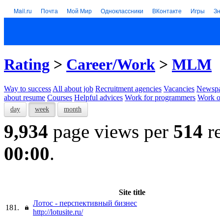
Mail.ru
Почта
Мой Мир
Одноклассники
ВКонтакте
Игры
З
Rating
>
Career/Work
>
MLM
Way to success
All about job
Recruitment agencies
Vacancies
Newspa
about resume
Courses
Helpful advices
Work for programmers
Work on
day
week
month
9,934
page views per
514
re
00:00
.
Site title
Лотос - перспективный бизнес
181.
http://lotusite.ru/