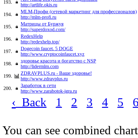
193.
http://artlife.okis.ru
MLM-Профи (сетевой маркетинг для профессионалов)
194.
http://mlm-profi.ru
Матрицы от Буржуя
195.
http://superdoxod.com/
RedexHelp
196.
http://redexhelp.top/
Dogecoin faucet. 5 DOGE
197.
http://www.cryptocoinfaucet.xyz
здоровье красота и богатство с NSP
198.
http://lidermlm.com
ZDRAVPLUS.ru - Ваше здоровье!
199.
http://www.zdravplus.ru
Заработок в сети
200.
http://www.zarabotok-igra.ru
‹
Back
1
2
3
4
5
You can see combined chart