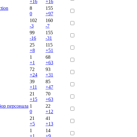
+16
+16
tion
8
155
0
+97
102
160
-3
-7
99
155
-16
-31
25
115
+8
+51
1
68
+1
+63
72
93
+24
+31
39
85
+11
+47
21
70
+15
+63
р персонала
1
22
0
+12
21
41
+5
+13
1
14
+1
+9