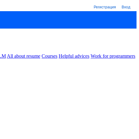
Регистрация
Вход
LM
All about resume
Courses
Helpful advices
Work for programmers