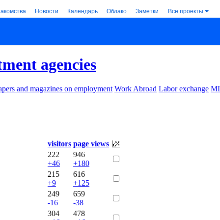
накомства
Новости
Календарь
Облако
Заметки
Все проекты
tment agencies
pers and magazines on employment
Work Abroad
Labor exchange
M
visitors
page views
222
946
+46
+180
215
616
+9
+125
249
659
-16
-38
304
478