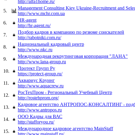
http://alfa1home.ru/
Management Consulting Kiev Ukraine-Recruitment and Selec
5.
http://www.mchr.com.ua
HR-agent
6.
http://hr-agent.ru/
Подбор кадров в компанию по резюме соискателей
7.
http://rabotniki.com.ru/
Национальный кадровый центр
8.
http://www.nkc.ru
Международная рекрутинговая корпорация "ЛАНА"
9.
http://www.lana-group.ru
Протект Групп Ру
10.
https://protect-group.ru/
Аквариус Круинг
11.
http://www.aquacrew.ru
РосТехПром - Региональный Учебный Центр
12.
http://rostehprom.org/
Кадровое агентство АНТРОПОС-КОНСАЛТИНГ - подбо
13.
http://www.antropos.ru
ООО Кадры для ВАС
14.
http://stafforyou.ru/
Международное кадровое агентство MainStaff
15.
http://www.mainstaff.ru/