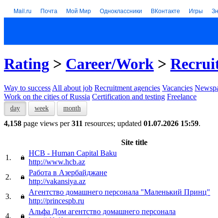
Mail.ru
Почта
Мой Мир
Одноклассники
ВКонтакте
Игры
З
Rating
>
Career/Work
>
Recrui
Way to success
All about job
Recruitment agencies
Vacancies
Newspa
Work on the cities of Russia
Certification and testing
Freelance
day
week
month
4,158
page views per
311
resources; updated
01.07.2026 15:59
.
Site title
HCB - Human Capital Baku
1.
http://www.hcb.az
Работа в Азербайджане
2.
http://vakansiya.az
Агентство домашнего персонала "Маленький Принц"
3.
http://princespb.ru
Альфа Дом агентство домашнего персонала
4.