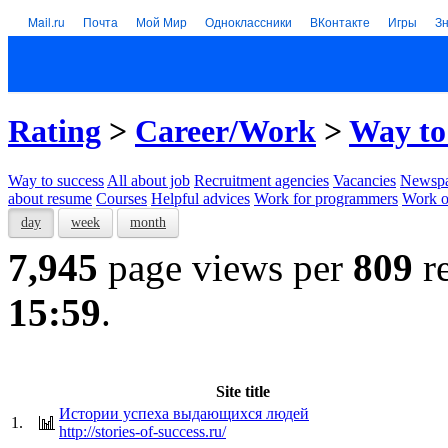
Mail.ru
Почта
Мой Мир
Одноклассники
ВКонтакте
Игры
З
Rating
>
Career/Work
>
Way to
Way to success
All about job
Recruitment agencies
Vacancies
Newspa
about resume
Courses
Helpful advices
Work for programmers
Work on
day
week
month
7,945
page views per
809
re
15:59
.
Site title
Истории успеха выдающихся людей
1.
http://stories-of-success.ru/