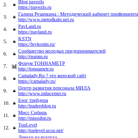
Blog pavezlo
2.
https://pavezlo.ru
Галина Резапкина : Методический кабинет профориент
3.
http://www.metodkabi.net.ru
PavLand.ru
4.
https://pavland.ru
KSTN
5.
https://levkostin.ru/
Сообщество молодых предпринимателей
6.
http://rusmm.ru
Форум ТОННАМЕТР
7.
http://tonnametr.ru
Camalady.Ru ? это женский сайт
8.
https://camalady.ru/
Центр развития персонала МИЛА
9.
http://www.milacenter.ru
Блог трейдера
10.
http://tradersblog.ru
Мисс Сибирь
11.
http://misssibir.ru
TopLevel
12.
http://toplevel.ucoz.net/
Деньги из воздуха