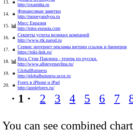
13.
http://oxamitta.ru
Финансовые заметки
14.
http://moneyandyou.ru
Мисс Евразия
15.
http://miss-eurasia.com
Секреты успеха великих компаний
16.
http://www.rtk.narod.ru
Сервис интернет рекламы витрин ссылок и баннеров
17.
https://niki-link.ru/
Весь Стив Павлина - теперь по русски.
18.
http://www.allstevepavlina.ru/
GlobalBuisness
19.
http://globalbuisness.ucoz.ru
Forex в iPhone и iPad
20.
http://appleforex.ru/
· 1 ·
2
3
4
5
6
7
You can see combined chart