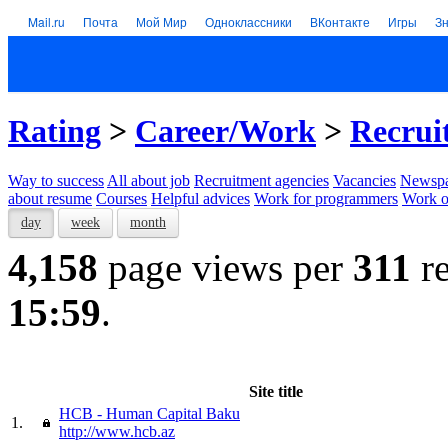
Mail.ru
Почта
Мой Мир
Одноклассники
ВКонтакте
Игры
З
Rating
>
Career/Work
>
Recrui
Way to success
All about job
Recruitment agencies
Vacancies
Newspa
about resume
Courses
Helpful advices
Work for programmers
Work on
day
week
month
4,158
page views per
311
re
15:59
.
Site title
HCB - Human Capital Baku
1.
http://www.hcb.az