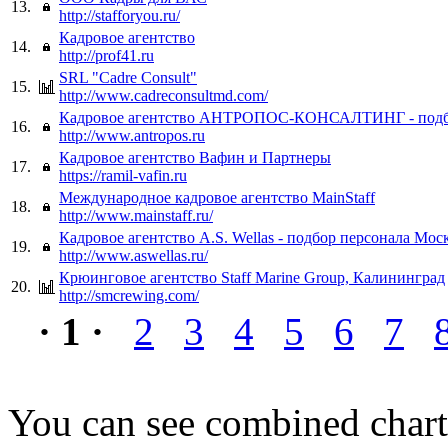
13.
http://stafforyou.ru/
Кадровое агентство
14.
http://prof41.ru
SRL "Cadre Consult"
15.
http://www.cadreconsultmd.com/
Кадровое агентство АНТРОПОС-КОНСАЛТИНГ - подбо
16.
http://www.antropos.ru
Кадровое агентство Вафин и Партнеры
17.
https://ramil-vafin.ru
Международное кадровое агентство MainStaff
18.
http://www.mainstaff.ru/
Кадровое агентство A.S. Wellas - подбор персонала Мос
19.
http://www.aswellas.ru/
Крюинговое агентство Staff Marine Group, Калининград
20.
http://smcrewing.com/
· 1 ·
2
3
4
5
6
7
You can see combined chart