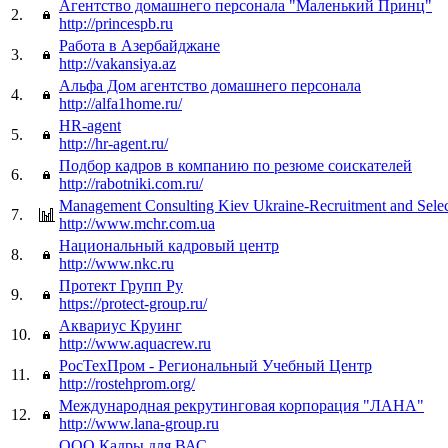
Агентство домашнего персонала "Маленький Принц"
2.
http://princespb.ru
Работа в Азербайджане
3.
http://vakansiya.az
Альфа Дом агентство домашнего персонала
4.
http://alfa1home.ru/
HR-agent
5.
http://hr-agent.ru/
Подбор кадров в компанию по резюме соискателей
6.
http://rabotniki.com.ru/
Management Consulting Kiev Ukraine-Recruitment and Selec
7.
http://www.mchr.com.ua
Национальный кадровый центр
8.
http://www.nkc.ru
Протект Групп Ру
9.
https://protect-group.ru/
Аквариус Круинг
10.
http://www.aquacrew.ru
РосТехПром - Региональный Учебный Центр
11.
http://rostehprom.org/
Международная рекрутинговая корпорация "ЛАНА"
12.
http://www.lana-group.ru
ООО Кадры для ВАС