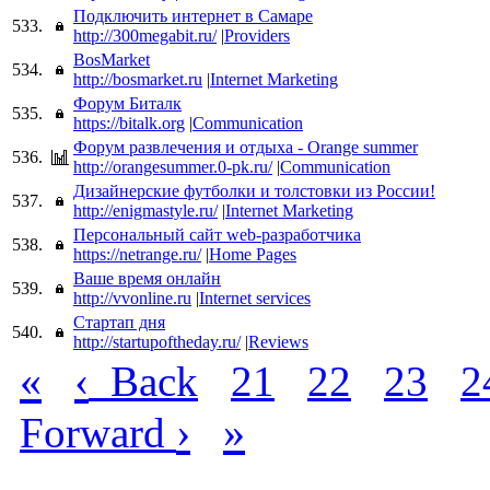
Подключить интернет в Самаре
533.
http://300megabit.ru/
|
Providers
BosMarket
534.
http://bosmarket.ru
|
Internet Marketing
Форум Биталк
535.
https://bitalk.org
|
Communication
Форум развлечения и отдыха - Orange summer
536.
http://orangesummer.0-pk.ru/
|
Communication
Дизайнерские футболки и толстовки из России!
537.
http://enigmastyle.ru/
|
Internet Marketing
Персональный сайт web-разработчика
538.
https://netrange.ru/
|
Home Pages
Ваше время онлайн
539.
http://vvonline.ru
|
Internet services
Стартап дня
540.
http://startupoftheday.ru/
|
Reviews
«
‹
Back
21
22
23
2
›
»
Forward