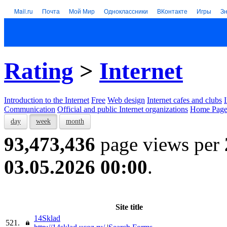
Mail.ru
Почта
Мой Мир
Одноклассники
ВКонтакте
Игры
З
Rating
>
Internet
Introduction to the Internet
Free
Web design
Internet cafes and clubs
Communication
Official and public Internet organizations
Home Page
day
week
month
93,473,436
page views per
03.05.2026 00:00
.
Site title
14Sklad
521.