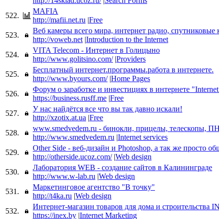
http://14sklad.ucoz.ru/
|
Search Forms
MAFIA
522.
http://mafii.net.ru
|
Free
Веб камеры всего мира, интернет радио, спутниковые 
523.
http://voweb.net
|
Introduction to the Internet
VITA Telecom - Интернет в Голицыно
524.
http://www.golitsino.com/
|
Providers
Бесплатный интернет.программы.работа в интернете.
525.
http://www.byours.com/
|
Home Pages
Форум о заработке и инвестициях в интернете "Internet
526.
https://business.rusff.me
|
Free
У нас найдётся все что вы так давно искали!
527.
http://xzotix.at.ua
|
Free
www.smedvedem.ru - бинокли, прицелы, телескопы, П
528.
http://www.smedvedem.ru
|
Internet services
Other Side - веб-дизайн и Photoshop, а так же просто о
529.
http://otherside.ucoz.com/
|
Web design
Лаборатория WEB - создание сайтов в Калининграде
530.
http://www.w-lab.ru
|
Web design
Маркетинговое агентство "В точку"
531.
http://t4ka.ru
|
Web design
Интернет-магазин товаров для дома и строительства 
532.
https://inex.by
|
Internet Marketing