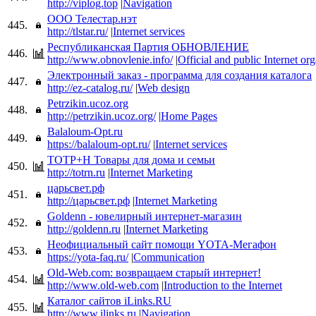
http://viplog.top
|
Navigation
ООО Телестар.нэт
445.
http://tlstar.ru/
|
Internet services
Республиканская Партия ОБНОВЛЕНИЕ
446.
http://www.obnovlenie.info/
|
Official and public Internet or
Электронный заказ - программа для создания каталога
447.
http://ez-catalog.ru/
|
Web design
Petrzikin.ucoz.org
448.
http://petrzikin.ucoz.org/
|
Home Pages
Balaloum-Opt.ru
449.
https://balaloum-opt.ru/
|
Internet services
ТОТР+Н Товары для дома и семьи
450.
http://totrn.ru
|
Internet Marketing
царьсвет.рф
451.
http://царьсвет.рф
|
Internet Marketing
Goldenn - ювелирный интернет-магазин
452.
http://goldenn.ru
|
Internet Marketing
Неофициальный сайт помощи YOTA-Мегафон
453.
https://yota-faq.ru/
|
Communication
Old-Web.com: возвращаем старый интернет!
454.
http://www.old-web.com
|
Introduction to the Internet
Каталог сайтов iLinks.RU
455.
http://www.ilinks.ru
|
Navigation