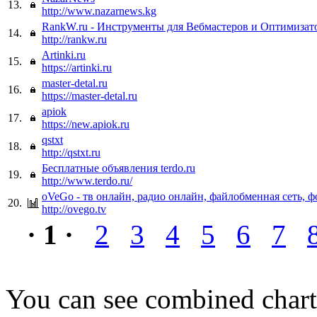
13.
http://www.nazarnews.kg
RankW.ru - Инструменты для Вебмастеров и Оптимизат
14.
http://rankw.ru
Artinki.ru
15.
https://artinki.ru
master-detal.ru
16.
https://master-detal.ru
apiok
17.
https://new.apiok.ru
qstxt
18.
http://qstxt.ru
Бесплатные объявления terdo.ru
19.
http://www.terdo.ru/
oVeGo - тв онлайн, радио онлайн, файлобменная сеть, 
20.
http://ovego.tv
· 1 ·
2
3
4
5
6
7
You can see combined chart