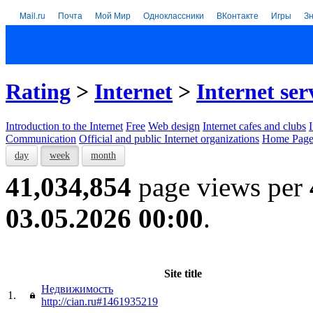
Mail.ru
Почта
Мой Мир
Одноклассники
ВКонтакте
Игры
З
Rating
>
Internet
>
Internet ser
Introduction to the Internet
Free
Web design
Internet cafes and clubs
Communication
Official and public Internet organizations
Home Page
day
week
month
41,034,854
page views per
03.05.2026 00:00
.
Site title
Недвижимость
1.
http://cian.ru#1461935219