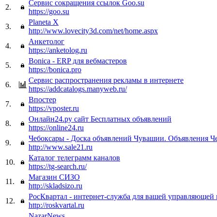
Сервис сокращения ссылок Goo.su
2.
https://goo.su
Planeta Х
3.
http://www.lovecity3d.com/net/home.aspx
Анкетолог
4.
https://anketolog.ru
Bonica - ERP для вебмастеров
5.
https://bonica.pro
Сервис распространения рекламы в интернете
6.
https://addcatalogs.manyweb.ru/
Впостер
7.
https://vposter.ru
Онлайн24.ру сайт Бесплатных объявлений
8.
https://online24.ru
Чебоксары - Доска объявлений Чувашии. Объявления Ч
9.
http://www.sale21.ru
Каталог телеграмм каналов
10.
https://tg-search.ru/
Магазин СИЗО
11.
http://skladsizo.ru
РосКвартал - интернет-служба для вашей управляющей
12.
http://roskvartal.ru
NazarNews