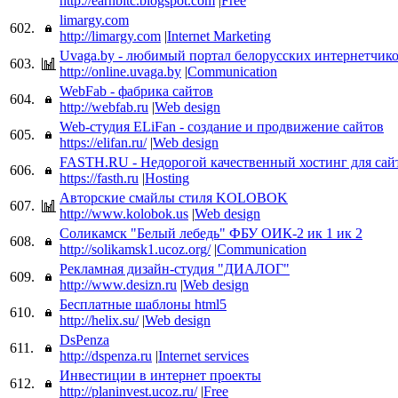
http://earnbitc.blogspot.com
|
Free
limargy.com
602.
http://limargy.com
|
Internet Marketing
Uvaga.by - любимый портал белорусских интернетчик
603.
http://online.uvaga.by
|
Communication
WebFab - фабрика сайтов
604.
http://webfab.ru
|
Web design
Web-студия ELiFan - создание и продвижение сайтов
605.
https://elifan.ru/
|
Web design
FASTH.RU - Недорогой качественный хостинг для сай
606.
https://fasth.ru
|
Hosting
Авторские смайлы стиля KOLOBOK
607.
http://www.kolobok.us
|
Web design
Соликамск "Белый лебедь" ФБУ ОИК-2 ик 1 ик 2
608.
http://solikamsk1.ucoz.org/
|
Communication
Рекламная дизайн-студия "ДИАЛОГ"
609.
http://www.desizn.ru
|
Web design
Бесплатные шаблоны html5
610.
http://helix.su/
|
Web design
DsPenza
611.
http://dspenza.ru
|
Internet services
Инвестиции в интернет проекты
612.
http://planinvest.ucoz.ru/
|
Free