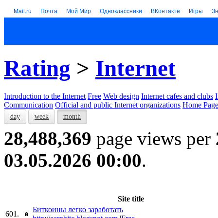
Mail.ru
Почта
Мой Мир
Одноклассники
ВКонтакте
Игры
З
Rating
>
Internet
Introduction to the Internet
Free
Web design
Internet cafes and clubs
Communication
Official and public Internet organizations
Home Page
day
week
month
28,488,369
page views per
03.05.2026 00:00
.
Site title
Биткоины легко заработать
601.