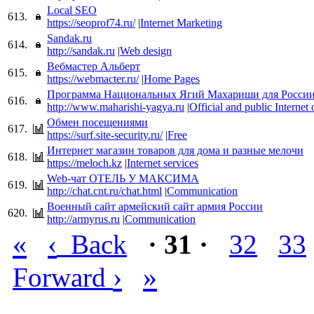
Local SEO
613.
https://seoprof74.ru/
|
Internet Marketing
Sandak.ru
614.
http://sandak.ru
|
Web design
Вебмастер Альберт
615.
https://webmacter.ru/
|
Home Pages
Программа Национальных Ягий Махариши для Росси
616.
http://www.maharishi-yagya.ru
|
Official and public Internet
Обмен посещениями
617.
https://surf.site-security.ru/
|
Free
Интернет магазин товаров для дома и разные мелочи
618.
https://meloch.kz
|
Internet services
Web-чат ОТЕЛЬ У МАКСИМА
619.
http://chat.cnt.ru/chat.html
|
Communication
Военный сайт армейский сайт армия России
620.
http://armyrus.ru
|
Communication
«
‹
Back
· 31 ·
32
33
›
»
Forward