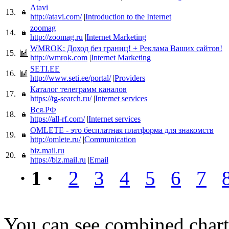
Atavi
13.
http://atavi.com/
|
Introduction to the Internet
zoomag
14.
http://zoomag.ru
|
Internet Marketing
WMROK: Доход без границ! + Реклама Ваших сайтов!
15.
http://wmrok.com
|
Internet Marketing
SETI.EE
16.
http://www.seti.ee/portal/
|
Providers
Каталог телеграмм каналов
17.
https://tg-search.ru/
|
Internet services
Вся.РФ
18.
https://all-rf.com/
|
Internet services
OMLETE - это бесплатная платформа для знакомств
19.
http://omlete.ru/
|
Communication
biz.mail.ru
20.
https://biz.mail.ru
|
Email
· 1 ·
2
3
4
5
6
7
You can see combined chart