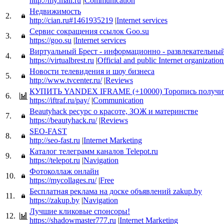
http://my.mail.ru
|
Communication
Недвижимость
2.
http://cian.ru#1461935219
|
Internet services
Сервис сокращения ссылок Goo.su
3.
https://goo.su
|
Internet services
Виртуальный Брест - информационно - развлекательны
4.
https://virtualbrest.ru
|
Official and public Internet organization
Новости телевидения и шоу бизнеса
5.
http://www.tvcenter.ru/
|
Reviews
КУПИТЬ YANDEX IFRAME (+10000) Торопись получит
6.
https://iftraf.ru/pay/
|
Communication
Beautyhack ресурс о красоте, ЗОЖ и материнстве
7.
https://beautyhack.ru/
|
Reviews
SEO-FAST
8.
http://seo-fast.ru
|
Internet Marketing
Каталог телеграмм каналов Telepot.ru
9.
https://telepot.ru
|
Navigation
Фотоколлаж онлайн
10.
https://mycollages.ru/
|
Free
Бесплатная реклама на доске объявлений zakup.by
11.
https://zakup.by
|
Navigation
Лучшие кликовые спонсоры!
12.
https://shadowmaster777.ru
|
Internet Marketing