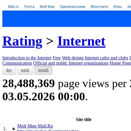
Mail.ru
Почта
Мой Мир
Одноклассники
ВКонтакте
Игры
З
Rating
>
Internet
Introduction to the Internet
Free
Web design
Internet cafes and clubs
Communication
Official and public Internet organizations
Home Page
day
week
month
28,488,369
page views per
03.05.2026 00:00
.
Site title
Мой Мир Mail.Ru
1.