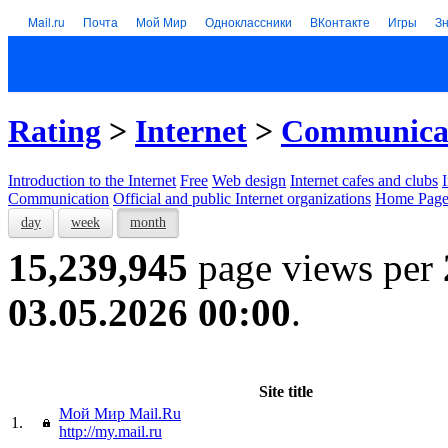
Mail.ru
Почта
Мой Мир
Одноклассники
ВКонтакте
Игры
З
Rating
>
Internet
>
Communica
Introduction to the Internet
Free
Web design
Internet cafes and clubs
Communication
Official and public Internet organizations
Home Page
day
week
month
15,239,945
page views per
03.05.2026 00:00
.
Site title
Мой Мир Mail.Ru
1.
http://my.mail.ru