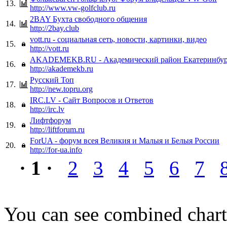
13.
http://www.vw-golfclub.ru
2BAY Бухта свободного общения
14.
http://2bay.club
vott.ru - социальная сеть, новости, картинки, видео
15.
http://vott.ru
AKADEMEKB.RU - Академический район Екатеринбур
16.
http://akademekb.ru
Русский Топ
17.
http://new.topru.org
IRC.LV - Сайт Вопросов и Ответов
18.
http://irc.lv
Лифтфорум
19.
http://liftforum.ru
ForUA - форум всея Великия и Малыя и Белыя России
20.
http://for-ua.info
· 1 ·
2
3
4
5
6
7
You can see combined chart