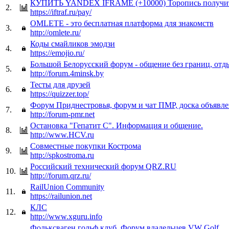
КУПИТЬ YANDEX IFRAME (+10000) Торопись получит
2.
https://iftraf.ru/pay/
OMLETE - это бесплатная платформа для знакомств
3.
http://omlete.ru/
Коды смайликов эмодзи
4.
https://emojio.ru/
Большой Белорусский форум - общение без границ, отд
5.
http://forum.4minsk.by
Тесты для друзей
6.
https://quizzer.top/
Форум Приднестровья, форум и чат ПМР, доска объявл
7.
http://forum-pmr.net
Остановка "Гепатит С". Информация и общение.
8.
http://www.HCV.ru
Совместные покупки Кострома
9.
http://spkostroma.ru
Российский технический форум QRZ.RU
10.
http://forum.qrz.ru/
RailUnion Community
11.
https://railunion.net
КЛС
12.
http://www.xguru.info
Фольксваген гольф клуб. Форум владельцев VW Golf