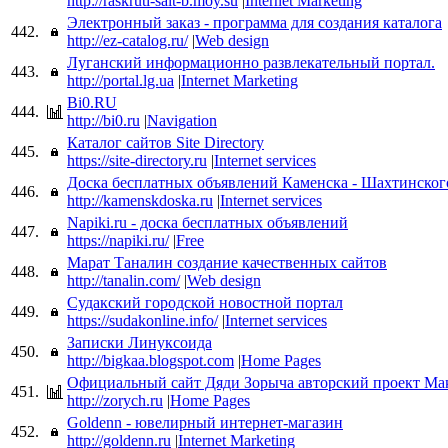
http://raskruti-sait-b.moy.su
|
Internet Marketing
Электронный заказ - программа для создания каталога
442.
http://ez-catalog.ru/
|
Web design
Луганский информационно развлекательный портал.
443.
http://portal.lg.ua
|
Internet Marketing
Bi0.RU
444.
http://bi0.ru
|
Navigation
Каталог сайтов Site Directory
445.
https://site-directory.ru
|
Internet services
Доска бесплатных объявлений Каменска - Шахтинског
446.
http://kamenskdoska.ru
|
Internet services
Napiki.ru - доска бесплатных объявлений
447.
https://napiki.ru/
|
Free
Марат Таналин создание качественных сайтов
448.
http://tanalin.com/
|
Web design
Судакский городской новостной портал
449.
https://sudakonline.info/
|
Internet services
Записки Линуксоида
450.
http://bigkaa.blogspot.com
|
Home Pages
Официальный сайт Дяди Зорыча авторский проект Ма
451.
http://zorych.ru
|
Home Pages
Goldenn - ювелирный интернет-магазин
452.
http://goldenn.ru
|
Internet Marketing