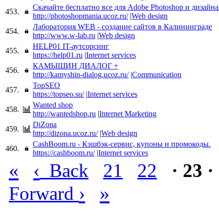
Скачайте бесплатно все для Adobe Photoshop и дизайна
453.
http://photoshopmania.ucoz.ru/
|
Web design
Лаборатория WEB - создание сайтов в Калининграде
454.
http://www.w-lab.ru
|
Web design
HELP01 IT-аутсорсинг
455.
https://help01.ru
|
Internet services
КАМЫШИН ДИАЛОГ +
456.
http://kamyshin-dialog.ucoz.ru/
|
Communication
TopSEO
457.
https://topseo.su/
|
Internet services
Wanted shop
458.
http://wantedshop.ru
|
Internet Marketing
DiZona
459.
http://dizona.ucoz.ru/
|
Web design
CashBoom.ru - Кэшбэк-сервис, купоны и промокоды.
460.
https://cashboom.ru/
|
Internet services
«
‹
Back
21
22
· 23 ·
›
»
Forward