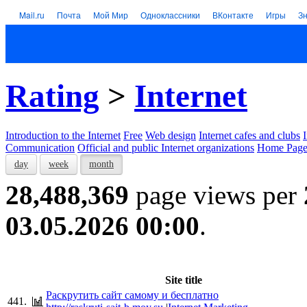
Mail.ru
Почта
Мой Мир
Одноклассники
ВКонтакте
Игры
З
Rating
>
Internet
Introduction to the Internet
Free
Web design
Internet cafes and clubs
Communication
Official and public Internet organizations
Home Page
day
week
month
28,488,369
page views per
03.05.2026 00:00
.
Site title
Раскрутить сайт самому и бесплатно
441.