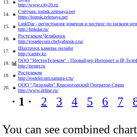
13.
http://www.city26.ru
Счётчик: tomsk.zelenaya.net
14.
https://tomsk.zelenaya.net
LinkDar - регистрация доменов и хостинг по низким це
15.
http://linkdar.ru/
Ростелеком Челябинск
16.
http://rostelecom.chelyabinsk-r.ru/
Шахтинск камеры онлайн
17.
http://camtv.kz
ООО "НестерТелеком" - Провайдер Интернет и IP-Тел
18.
http://nester.ru
Ростелеком
19.
http://rostelecom.samara-r.ru/
ООО "Диэрлайн" Красногорский Оператор Связи
20.
http://www.drline.ru/
· 1 ·
2
3
4
5
6
7
You can see combined chart