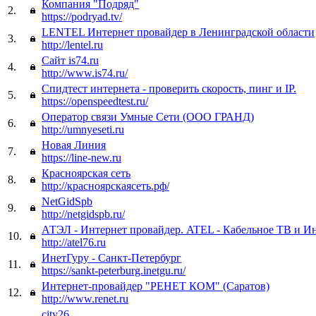
Компания "Подряд"
2.
https://podryad.tv/
LENTEL Интернет провайдер в Ленинградской области
3.
http://lentel.ru
Сайт is74.ru
4.
http://www.is74.ru/
Спидтест интернета - проверить скорость, пинг и IP.
5.
https://openspeedtest.ru/
Оператор связи Умные Сети (ООО ГРАНД)
6.
http://umnyeseti.ru
Новая Линия
7.
https://line-new.ru
Красноярская сеть
8.
http://красноярскаясеть.рф/
NetGidSpb
9.
http://netgidspb.ru/
АТЭЛ - Интернет провайдер. ATEL - Кабельное ТВ и И
10.
http://atel76.ru
ИнетГуру - Санкт-Петербург
11.
https://sankt-peterburg.inetgu.ru/
Интернет-провайдер "РЕНЕТ КОМ" (Саратов)
12.
http://www.renet.ru
city26