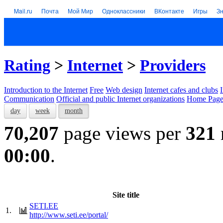
Mail.ru
Почта
Мой Мир
Одноклассники
ВКонтакте
Игры
З
Rating
>
Internet
>
Providers
Introduction to the Internet
Free
Web design
Internet cafes and clubs
Communication
Official and public Internet organizations
Home Page
day
week
month
70,207
page views per
321
00:00
.
Site title
SETI.EE
1.
http://www.seti.ee/portal/