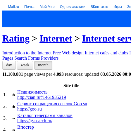
Mail.ru
Почта
Мой Мир
Одноклассники
ВКонтакте
Игры
З
Rating
>
Internet
>
Internet ser
Introduction to the Internet
Free
Web design
Internet cafes and clubs
Pages
Search Forms
Providers
day
week
month
11,108,881
page views per
4,093
resources; updated
03.05.2026 00:
Site title
Недвижимость
1.
http://cian.ru#1461935219
Сервис сокращения ссылок Goo.su
2.
https://goo.su
Каталог телеграмм каналов
3.
https://tg-search.ru/
Впостер
4.