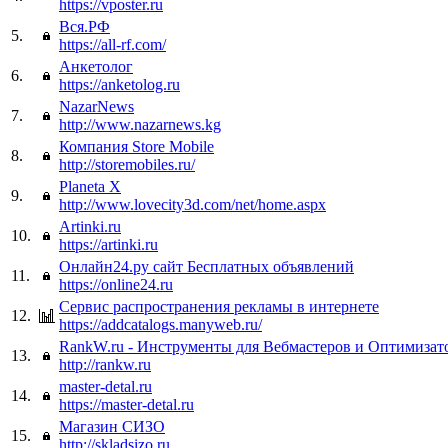
https://vposter.ru
Вся.РФ
5.
https://all-rf.com/
Анкетолог
6.
https://anketolog.ru
NazarNews
7.
http://www.nazarnews.kg
Компания Store Mobile
8.
http://storemobiles.ru/
Planeta Х
9.
http://www.lovecity3d.com/net/home.aspx
Artinki.ru
10.
https://artinki.ru
Онлайн24.ру сайт Бесплатных объявлений
11.
https://online24.ru
Сервис распространения рекламы в интернете
12.
https://addcatalogs.manyweb.ru/
RankW.ru - Инструменты для Вебмастеров и Оптимизат
13.
http://rankw.ru
master-detal.ru
14.
https://master-detal.ru
Магазин СИЗО
15.
http://skladsizo.ru