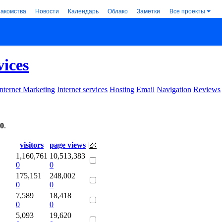
накомства
Новости
Календарь
Облако
Заметки
Все проекты
vices
Internet Marketing
Internet services
Hosting
Email
Navigation
Reviews
00
.
visitors
page views
1,160,761
10,513,383
0
0
175,151
248,002
0
0
7,589
18,418
0
0
5,093
19,620