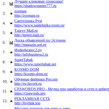
Лучшие кликовые спонсоры!
2.
https://shadowmaster777.ru
zoomag
3.
http://zoomag.ru
Сантехника Рум
4.
https://www.santehnika-room.ru/
Таргет Mail.ru
5.
http://target.mail.ru/
Доска объявлений по Эстонии
6.
http://magazin.seti.ee
Инфобизнес2.ру
7.
http://infobusiness2.ru
SuperTabak
8.
https://www.supertabak.net
KOSMO DOM
9.
https://kosmo-dom.ru/
Обувные фабрики России
10.
http://ru-favorit.ru
CPAWORDS.PRO - Медиа про заработок в сети и арбит
11.
https://cpawords.pro
РЕКЛАМНАЯ СЕТЬ
12.
http://livelink.top
Магазин товаров для дома и дачи