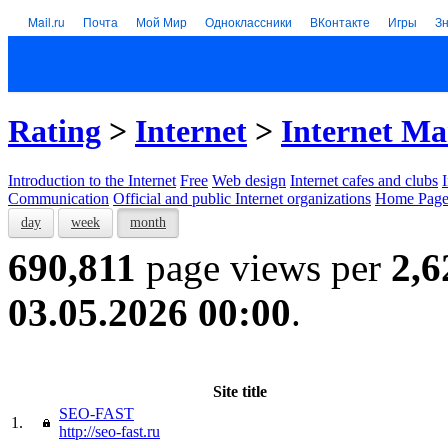
Mail.ru
Почта
Мой Мир
Одноклассники
ВКонтакте
Игры
З
Rating
>
Internet
>
Internet Ma
Introduction to the Internet
Free
Web design
Internet cafes and clubs
Communication
Official and public Internet organizations
Home Page
day
week
month
690,811
page views per
2,6
03.05.2026 00:00
.
Site title
SEO-FAST
1.
http://seo-fast.ru