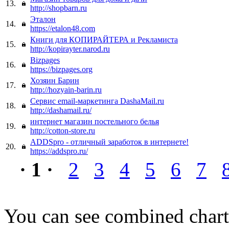
13.
http://shopbarn.ru
Эталон
14.
https://etalon48.com
Книги для КОПИРАЙТЕРА и Рекламиста
15.
http://kopirayter.narod.ru
Bizpages
16.
https://bizpages.org
Хозяин Барин
17.
http://hozyain-barin.ru
Сервис email-маркетинга DashaMail.ru
18.
http://dashamail.ru/
интернет магазин постельного белья
19.
http://cotton-store.ru
ADDSpro - отличный заработок в интернете!
20.
https://addspro.ru/
· 1 ·
2
3
4
5
6
7
You can see combined chart