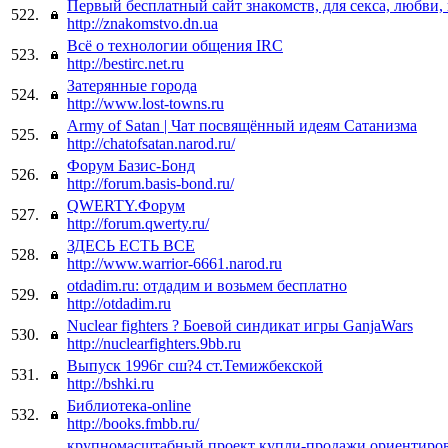
Первый бесплатный сайт знакомств, для секса, любви,
522.
http://znakomstvo.dn.ua
Всё о технологии общения IRC
523.
http://bestirc.net.ru
Затерянные города
524.
http://www.lost-towns.ru
Army of Satan | Чат посвящённый идеям Сатанизма
525.
http://chatofsatan.narod.ru/
Форум Базис-Бонд
526.
http://forum.basis-bond.ru/
QWERTY.Форум
527.
http://forum.qwerty.ru/
ЗДЕСЬ ЕСТЬ ВСЕ
528.
http://www.warrior-6661.narod.ru
otdadim.ru: отдадим и возьмем бесплатно
529.
http://otdadim.ru
Nuclear fighters ? Боевой синдикат игры GanjaWars
530.
http://nuclearfighters.9bb.ru
Выпуск 1996г сш?4 ст.Темижбекской
531.
http://bshki.ru
Библиотека-online
532.
http://books.fmbb.ru/
крупномасштабный проект купли-продажи ориентиро