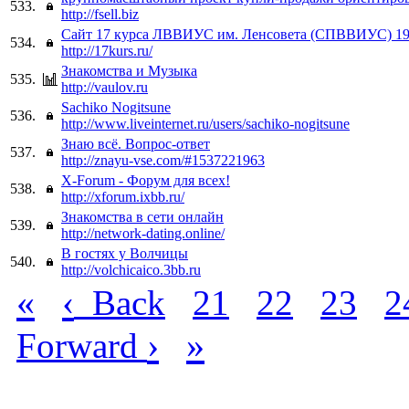
533.
http://fsell.biz
Сайт 17 курса ЛВВИУС им. Ленсовета (СПВВИУС) 199
534.
http://17kurs.ru/
Знакомства и Музыка
535.
http://vaulov.ru
Sachiko Nogitsune
536.
http://www.liveinternet.ru/users/sachiko-nogitsune
Знаю всё. Вопрос-ответ
537.
http://znayu-vse.com/#1537221963
X-Forum - Форум для всех!
538.
http://xforum.ixbb.ru/
Знакомства в сети онлайн
539.
http://network-dating.online/
В гостях у Волчицы
540.
http://volchicaico.3bb.ru
«
‹
Back
21
22
23
2
›
»
Forward