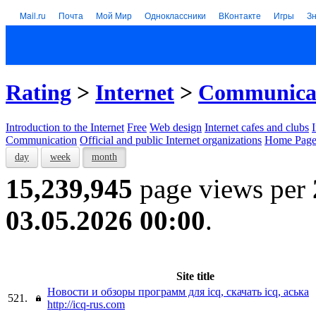
Mail.ru
Почта
Мой Мир
Одноклассники
ВКонтакте
Игры
З
Rating
>
Internet
>
Communica
Introduction to the Internet
Free
Web design
Internet cafes and clubs
Communication
Official and public Internet organizations
Home Page
day
week
month
15,239,945
page views per
03.05.2026 00:00
.
Site title
Новости и обзоры программ для icq, скачать icq, аська
521.
http://icq-rus.com