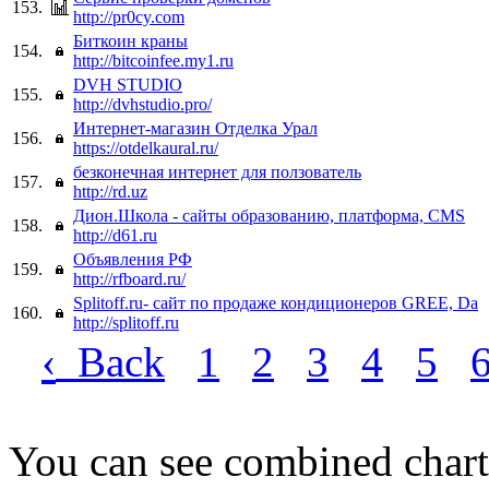
153.
http://pr0cy.com
Биткоин краны
154.
http://bitcoinfee.my1.ru
DVH STUDIO
155.
http://dvhstudio.pro/
Интернет-магазин Отделка Урал
156.
https://otdelkaural.ru/
безконечная интернет для ползователь
157.
http://rd.uz
Дион.Школа - сайты образованию, платформа, CMS
158.
http://d61.ru
Объявления РФ
159.
http://rfboard.ru/
Splitoff.ru- сайт по продаже кондиционеров GREE, Da
160.
http://splitoff.ru
‹
Back
1
2
3
4
5
You can see combined chart