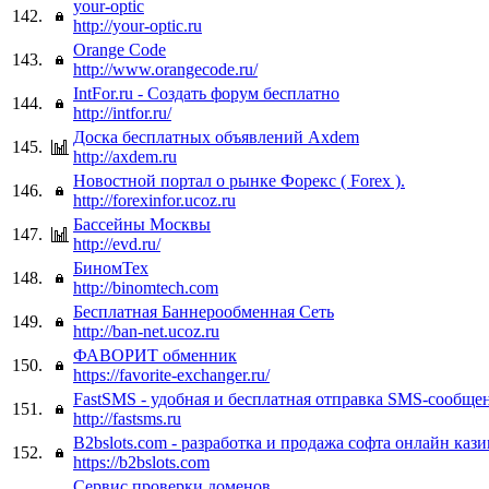
your-optic
142.
http://your-optic.ru
Orange Code
143.
http://www.orangecode.ru/
IntFor.ru - Создать форум бесплатно
144.
http://intfor.ru/
Доска бесплатных объявлений Axdem
145.
http://axdem.ru
Новостной портал о рынке Форекс ( Forex ).
146.
http://forexinfor.ucoz.ru
Бассейны Москвы
147.
http://evd.ru/
БиномТех
148.
http://binomtech.com
Бесплатная Баннерообменная Сеть
149.
http://ban-net.ucoz.ru
ФАВОРИТ обменник
150.
https://favorite-exchanger.ru/
FastSMS - удобная и бесплатная отправка SMS-сообще
151.
http://fastsms.ru
B2bslots.com - разработка и продажа софта онлайн каз
152.
https://b2bslots.com
Сервис проверки доменов