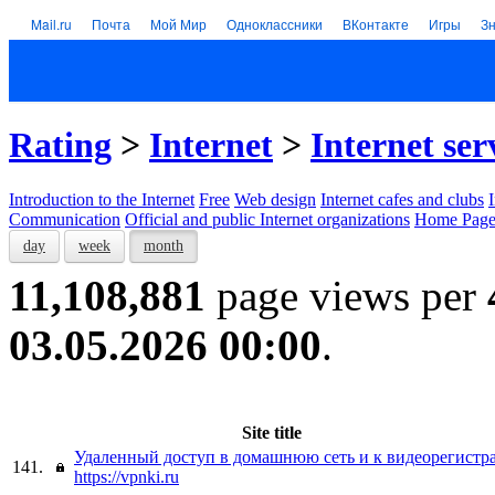
Mail.ru
Почта
Мой Мир
Одноклассники
ВКонтакте
Игры
З
Rating
>
Internet
>
Internet ser
Introduction to the Internet
Free
Web design
Internet cafes and clubs
Communication
Official and public Internet organizations
Home Page
day
week
month
11,108,881
page views per
03.05.2026 00:00
.
Site title
Удаленный доступ в домашнюю сеть и к видеорегистр
141.
https://vpnki.ru