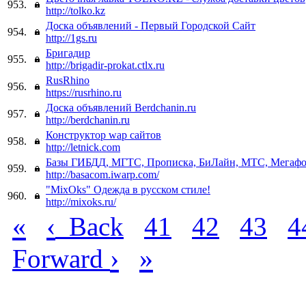
953.
http://tolko.kz
Доска объявлений - Первый Городской Сайт
954.
http://1gs.ru
Бригадир
955.
http://brigadir-prokat.ctlx.ru
RusRhino
956.
https://rusrhino.ru
Доска объявлений Berdchanin.ru
957.
http://berdchanin.ru
Конструктор wap сайтов
958.
http://letnick.com
Базы ГИБДД, МГТС, Прописка, БиЛайн, МТС, Мегафо
959.
http://basacom.iwarp.com/
"MixOks" Одежда в русском стиле!
960.
http://mixoks.ru/
«
‹
Back
41
42
43
4
›
»
Forward