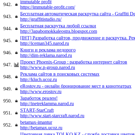
immutable profit
942.
https://immutable-profit.com/
Бесплатная автоматическая раскрутка сайта - Graffiti D
943.
http://graffitistudio.ru/
Бесплатная раскрутка любой ссылки
944.
http://3apabomokkaleostra.blogspot.com
[IHT] Разработка сайтов, продвижение и раскрутка. Ре
945.
http://iceman345.narod.ru
Книги и реклама недорого
946.
http://dim-reklama.narod.ru
Проект Phoenix-Group : разработка интернет сайтов
947.
http://www.p-group.narod.ru
Реклама сайтов в поисковых системах
948.
http://kluch.ucoz.ru
eRostov.ru - онлайн бронирование мест в кинотеатрах
949.
http://www.erostov.ru
Заработок реален!
950.
http://inetreklamma.narod.ru
START-StarCraft
951.
http://www.start-starcraft.narod.ru
betamax-imantur
952.
http://betamax.ucoz.ru
Цветочная лавка TOLKO.KZ - служба доставки цветов