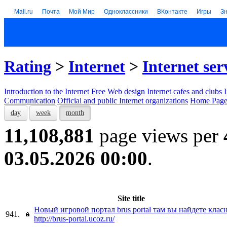
Mail.ru
Почта
Мой Мир
Одноклассники
ВКонтакте
Игры
З
Rating
>
Internet
>
Internet ser
Introduction to the Internet
Free
Web design
Internet cafes and clubs
Communication
Official and public Internet organizations
Home Page
day
week
month
11,108,881
page views per
03.05.2026 00:00
.
Site title
Новый игровой портал brus portal там вы найдете кла
941.
http://brus-portal.ucoz.ru/