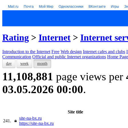
Mail.ru
Почта
Мой Мир
Одноклассники
ВКонтакте
Игры
З
Rating
>
Internet
>
Internet ser
Introduction to the Internet
Free
Web design
Internet cafes and clubs
Communication
Official and public Internet organizations
Home Page
day
week
month
11,108,881
page views per
03.05.2026 00:00
.
Site title
site-na-bx.ru
241.
https://site-na-bx.ru