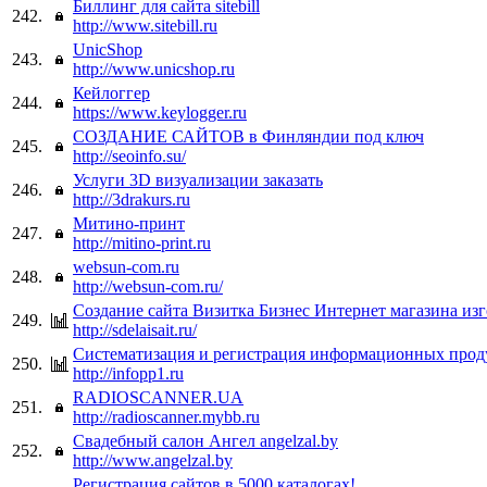
Биллинг для сайта sitebill
242.
http://www.sitebill.ru
UnicShop
243.
http://www.unicshop.ru
Кейлоггер
244.
https://www.keylogger.ru
СОЗДАНИЕ САЙТОВ в Финляндии под ключ
245.
http://seoinfo.su/
Услуги 3D визуализации заказать
246.
http://3drakurs.ru
Митино-принт
247.
http://mitino-print.ru
websun-com.ru
248.
http://websun-com.ru/
Создание сайта Визитка Бизнес Интернет магазина из
249.
http://sdelaisait.ru/
Систематизация и регистрация информационных прод
250.
http://infopp1.ru
RADIOSCANNER.UA
251.
http://radioscanner.mybb.ru
Свадебный салон Ангел angelzal.by
252.
http://www.angelzal.by
Регистрация сайтов в 5000 каталогах!