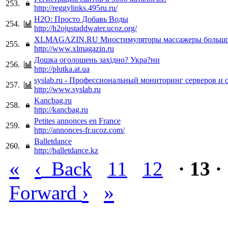
253.
http://reggylinks.495ru.ru/
H2O: Просто Добавь Воды
254.
http://h2ojustaddwater.ucoz.org/
XLMAGAZIN.RU Миостимуляторы массажеры большо
255.
http://www.xlmagazin.ru
Дошка оголошень захiдно? Укра?ни
256.
http://plutka.at.ua
syslab.ru - Профессиональный мониторинг серверов и 
257.
http://www.syslab.ru
Kancbag.ru
258.
http://kancbag.ru
Petites annonces en France
259.
http://annonces-fr.ucoz.com/
Balletdance
260.
http://balletdance.kz
«
‹
Back
11
12
· 13 ·
›
»
Forward