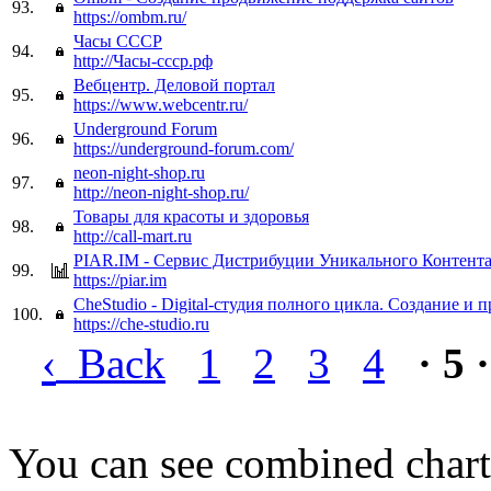
93.
https://ombm.ru/
Часы СССР
94.
http://Часы-ссср.рф
Вебцентр. Деловой портал
95.
https://www.webcentr.ru/
Underground Forum
96.
https://underground-forum.com/
neon-night-shop.ru
97.
http://neon-night-shop.ru/
Товары для красоты и здоровья
98.
http://call-mart.ru
PIAR.IM - Сервис Дистрибуции Уникального Контента
99.
https://piar.im
CheStudio - Digital-студия полного цикла. Создание и 
100.
https://che-studio.ru
‹
Back
1
2
3
4
· 5 ·
You can see combined chart