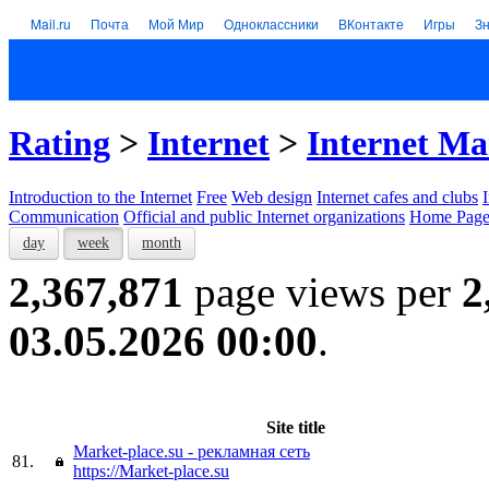
Mail.ru
Почта
Мой Мир
Одноклассники
ВКонтакте
Игры
З
Rating
>
Internet
>
Internet Ma
Introduction to the Internet
Free
Web design
Internet cafes and clubs
Communication
Official and public Internet organizations
Home Page
day
week
month
2,367,871
page views per
2
03.05.2026 00:00
.
Site title
Market-place.su - рекламная сеть
81.
https://Market-place.su