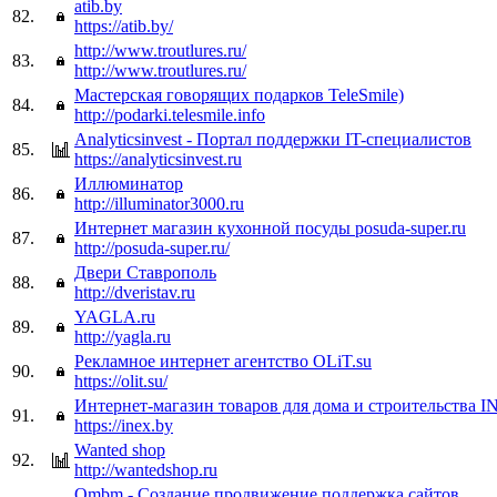
atib.by
82.
https://atib.by/
http://www.troutlures.ru/
83.
http://www.troutlures.ru/
Мастерская говорящих подарков TeleSmile)
84.
http://podarki.telesmile.info
Analyticsinvest - Портал поддержки IT-специалистов
85.
https://analyticsinvest.ru
Иллюминатор
86.
http://illuminator3000.ru
Интернет магазин кухонной посуды posuda-super.ru
87.
http://posuda-super.ru/
Двери Ставрополь
88.
http://dveristav.ru
YAGLA.ru
89.
http://yagla.ru
Рекламное интернет агентство OLiT.su
90.
https://olit.su/
Интернет-магазин товаров для дома и строительства 
91.
https://inex.by
Wanted shop
92.
http://wantedshop.ru
Ombm - Создание продвижение поддержка сайтов