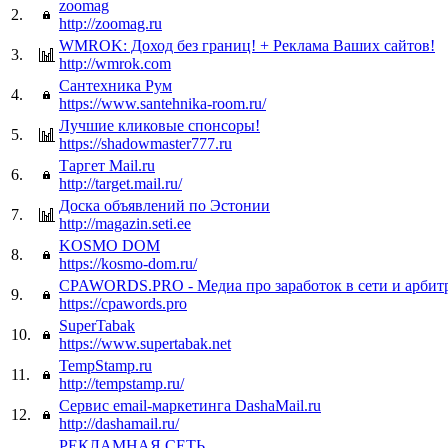
zoomag
2.
http://zoomag.ru
WMROK: Доход без границ! + Реклама Ваших сайтов!
3.
http://wmrok.com
Сантехника Рум
4.
https://www.santehnika-room.ru/
Лучшие кликовые спонсоры!
5.
https://shadowmaster777.ru
Таргет Mail.ru
6.
http://target.mail.ru/
Доска объявлений по Эстонии
7.
http://magazin.seti.ee
KOSMO DOM
8.
https://kosmo-dom.ru/
CPAWORDS.PRO - Медиа про заработок в сети и арбит
9.
https://cpawords.pro
SuperTabak
10.
https://www.supertabak.net
TempStamp.ru
11.
http://tempstamp.ru/
Сервис email-маркетинга DashaMail.ru
12.
http://dashamail.ru/
РЕКЛАМНАЯ СЕТЬ