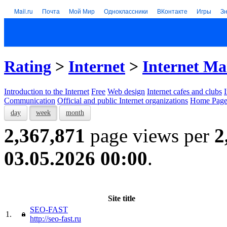
Mail.ru
Почта
Мой Мир
Одноклассники
ВКонтакте
Игры
З
Rating
>
Internet
>
Internet Ma
Introduction to the Internet
Free
Web design
Internet cafes and clubs
Communication
Official and public Internet organizations
Home Page
day
week
month
2,367,871
page views per
2
03.05.2026 00:00
.
Site title
SEO-FAST
1.
http://seo-fast.ru