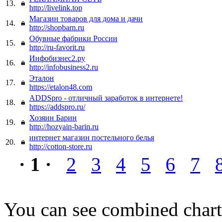
13.
http://livelink.top
Магазин товаров для дома и дачи
14.
http://shopbarn.ru
Обувные фабрики России
15.
http://ru-favorit.ru
Инфобизнес2.ру
16.
http://infobusiness2.ru
Эталон
17.
https://etalon48.com
ADDSpro - отличный заработок в интернете!
18.
https://addspro.ru/
Хозяин Барин
19.
http://hozyain-barin.ru
интернет магазин постельного белья
20.
http://cotton-store.ru
· 1 ·
2
3
4
5
6
7
You can see combined chart