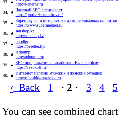
33.
http://j-energy.ru
Частный SEO специалист
34.
https://prodvizhenie-sitov.ru/
Supermagnet.ru интернет-магазин неодимовых магнитов
35.
https://www.supermagnet.ru
starshop.kz
36.
http://starshop.kz
beseller
37.
https://beseller.by/
Adpump
38.
http://adpump.ru/
SEO продвижение и заработок - Высокофф.ру
39.
https://vysokoff.ru/
Интернет магазин мужских и женских рубашек
40.
http://rubashki-muzhskie.ru
‹
Back
1
· 2 ·
3
4
5
You can see combined chart