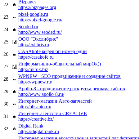
Bizpages
22.
https://bizpages.org
pixel-google.ru
23.
https://pixel-google.ru/
Seoded.ru
24.
http://www.seoded.ru/
ООО "Экслибрис"
25.
http://exlibris.ru
CASAkofe кофешоп номер один
26.
https://casakofe.ru
Информативно-общительный мирОк))
27.
http://mirok.biz
WPNEW - SEO продвижение и создание сайтов
28.
https://wpnew.ru/
Apollo-8 - продвижение,раскрутка реклама сайтов
29.
http://www.apollo-8.ru/
Интернет-магазин Авто-запчастей
30.
http://bbsauto.ru/
Интернет-агентство CREATIVE
31.
https://creative.bz/
Digital Rank
32.
https://digital-rank.ru
Интернет-магазин аксессуаров и запчастей для фотоаппа