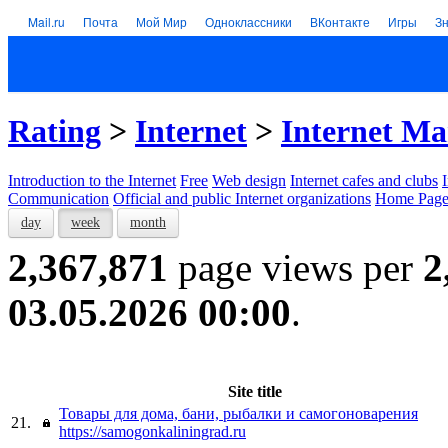
Mail.ru
Почта
Мой Мир
Одноклассники
ВКонтакте
Игры
З
Rating
>
Internet
>
Internet Ma
Introduction to the Internet
Free
Web design
Internet cafes and clubs
Communication
Official and public Internet organizations
Home Page
day
week
month
2,367,871
page views per
2
03.05.2026 00:00
.
Site title
Товары для дома, бани, рыбалки и самогоноварения
21.
https://samogonkaliningrad.ru